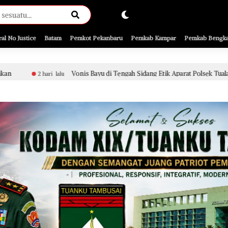
ral No Justice
Batam
Pemkot Pekanbaru
Pemkab Kampar
Pemkab Bengka
Vonis Bayu di Tengah Sidang Etik Aparat Polsek Tualang, Penanganan Perk