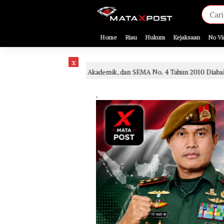
[gnpub_google_news_follow]
Home
Riau
Hukum
Kejaksaan
No Vi
x
an, Kajian Akademik, dan SEMA No. 4 Tahun 2010 Diabaikan
2 hari lalu
.