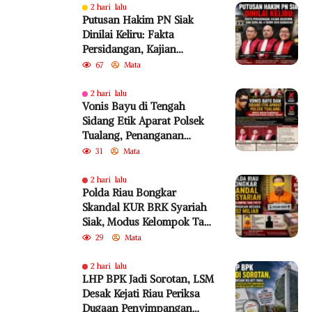
2 hari lalu
Putusan Hakim PN Siak
Dinilai Keliru: Fakta
Persidangan, Kajian
Akademik, dan SEMA No. 4
67
Mata
Tahun 2010 Diabaikan
2 hari lalu
Vonis Bayu di Tengah
Sidang Etik Aparat Polsek
Tualang, Penanganan
Perkara Kembali Jadi
31
Mata
Sorotan
2 hari lalu
Polda Riau Bongkar
Skandal KUR BRK Syariah
Siak, Modus Kelompok Tani
Fiktif Diduga Rugikan
29
Mata
Negara Rp18,92 Miliar
2 hari lalu
LHP BPK Jadi Sorotan, LSM
Desak Kejati Riau Periksa
Dugaan Penyimpangan