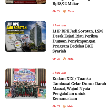
Rp18,92 Miliar
29
Mata
2 hari lalu
LHP BPK Jadi Sorotan, LSM
Desak Kejati Riau Periksa
Dugaan Penyimpangan
Program Bedelau BRK
Syariah
27
Mata
2 hari lalu
Kodam XIX / Tuanku
Tambusai Gelar Donor Darah
Massal, Wujud Nyata
Pengabdian untuk
Kemanusiaan
21
Mata