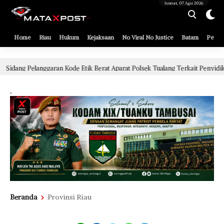
[gnpub_google_news_follow]
Jumat, 07 Agu 2026
Home
Riau
Hukum
Kejaksaan
No Viral No Justice
Batam
Pemko
de Etik Berat Aparat Polsek Tualang Terkait Penyidikan Perkara Bayu
.
Beranda
Provinsi Riau