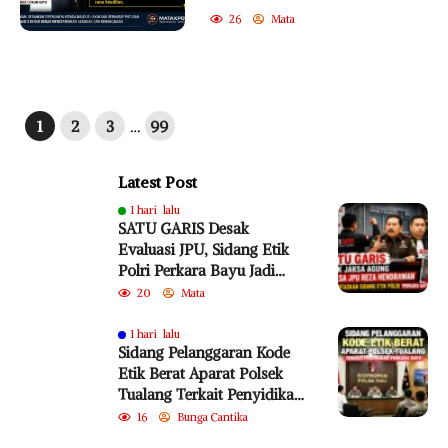
26
Mata
1
2
3
…
99
Latest Post
1 hari lalu
SATU GARIS Desak
Evaluasi JPU, Sidang Etik
Polri Perkara Bayu Jadi
Sorotan
20
Mata
1 hari lalu
Sidang Pelanggaran Kode
Etik Berat Aparat Polsek
Tualang Terkait Penyidikan
Perkara Bayu
16
Bunga Cantika