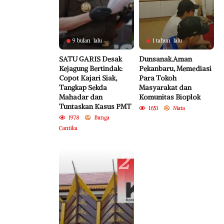
9 bulan lalu
1 tahun lalu
SATU GARIS Desak
Dunsanak.Aman
Kejagung Bertindak:
Pekanbaru, Memediasi
Copot Kajari Siak,
Para Tokoh
Tangkap Sekda
Masyarakat dan
Mahadar dan
Komunitas Bioplok
Tuntaskan Kasus PMT
1651
Mata
1978
Bunga
Cantika
2