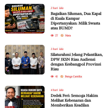
2 hari lalu
Bagaikan Siluman, Dua Kapal
di Kuala Kampar
Dipertanyakan: Milik Swasta
atau BUMD?
27
Mata
3 hari lalu
Silaturahmi Jelang Pelantikan,
DPW JKSN Riau Audiensi
dengan Kesbangpol Provinsi
Riau
41
Bunga Cantika
4 hari lalu
Dedek Feri: Semoga Hakim
Melihat Kebenaran dan
Memberikan Keadilan