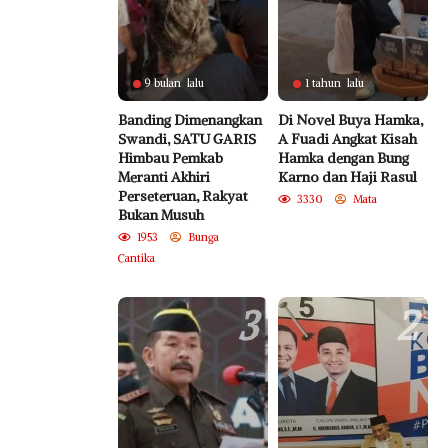
9 bulan lalu
1 tahun lalu
Banding Dimenangkan
Di Novel Buya Hamka,
Swandi, SATU GARIS
A Fuadi Angkat Kisah
Himbau Pemkab
Hamka dengan Bung
Meranti Akhiri
Karno dan Haji Rasul
Perseteruan, Rakyat
3330
Mata
Bukan Musuh
1953
Bunga
Cantika
3
2