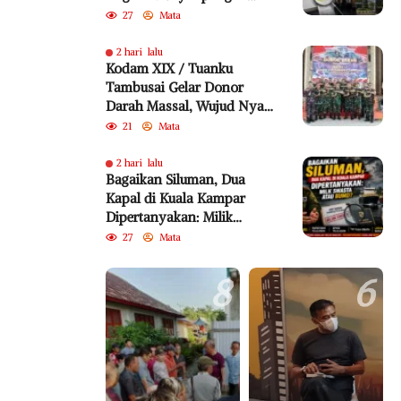
Program Bedelau BRK
27
Mata
Syariah
2 hari lalu
Kodam XIX / Tuanku
Tambusai Gelar Donor
Darah Massal, Wujud Nyata
Pengabdian untuk
21
Mata
Kemanusiaan
2 hari lalu
Bagaikan Siluman, Dua
Kapal di Kuala Kampar
Dipertanyakan: Milik
Swasta atau BUMD?
27
Mata
8
6