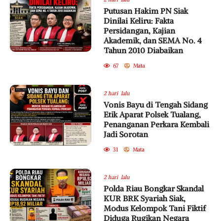
Putusan Hakim PN Siak
Dinilai Keliru: Fakta
Persidangan, Kajian
Akademik, dan SEMA No. 4
Tahun 2010 Diabaikan
67
Mata
2 hari lalu
Vonis Bayu di Tengah Sidang
Etik Aparat Polsek Tualang,
Penanganan Perkara Kembali
Jadi Sorotan
31
Mata
2 hari lalu
Polda Riau Bongkar Skandal
KUR BRK Syariah Siak,
Modus Kelompok Tani Fiktif
Diduga Rugikan Negara