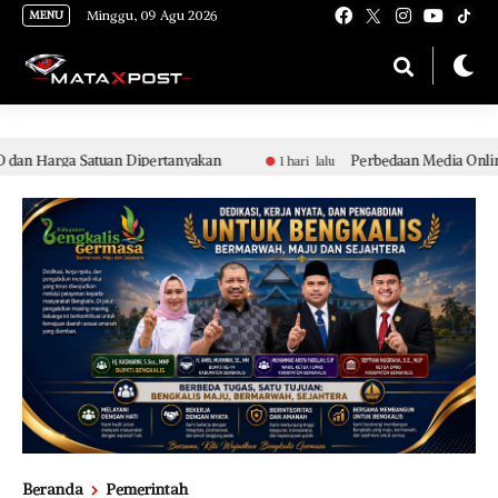
[gnpub_google_news_follow]
Minggu, 09 Agu 2026
MENU
atuan Dipertanyakan
Perbedaan Media Online Bodong dan
1 hari lalu
Beranda
Pemerintah