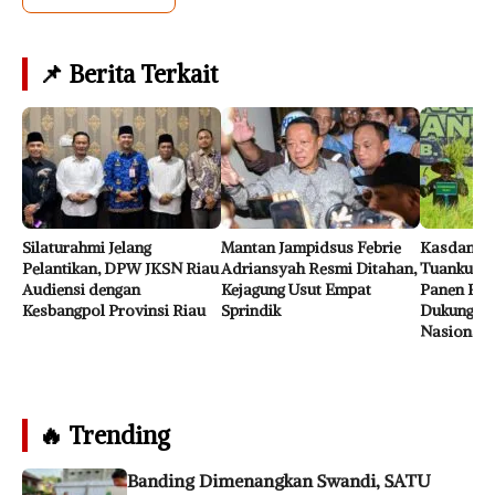
📌 Berita Terkait
Silaturahmi Jelang
Mantan Jampidsus Febrie
Kasdam K
Pelantikan, DPW JKSN Riau
Adriansyah Resmi Ditahan,
Tuanku Ta
Audiensi dengan
Kejagung Usut Empat
Panen Raya
Kesbangpol Provinsi Riau
Sprindik
Dukung Ke
Nasional
🔥 Trending
Banding Dimenangkan Swandi, SATU