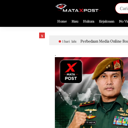
[gnpub_google_news_follow]
Home
Riau
Hukum
Kejaksaan
No Vi
x
an
Perbedaan Media Online Bodong dan Media Online Ter
1 hari lalu
.