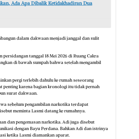
kan, Ada Apa Dibalik Ketidakhadiran Dua
ibangun dalam dakwaan menjadi janggal dan sulit
am persidangan tanggal 18 Mei 2026 di Ruang Cakra
nerangkan di bawah sumpah bahwa setelah mengambil
inkan pergi terlebih dahulu ke rumah seseorang
 penting karena bagian kronologi itu tidak pernah
pun surat dakwaan.
hwa sebelum pengambilan narkotika terdapat
disebut meminta Lasmi datang ke rumahnya.
an dan pengemasan narkotika. Adi juga disebut
nikasi dengan Bayu Perdana. Bahkan Adi dan istrinya
asi ketika Lasmi diamankan aparat.