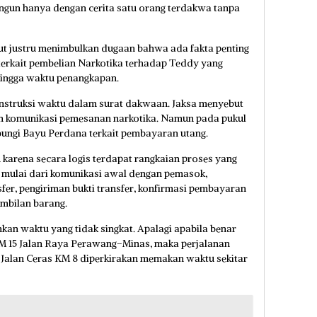
angun hanya dengan cerita satu orang terdakwa tanpa
but justru menimbulkan dugaan bahwa ada fakta penting
terkait pembelian Narkotika terhadap Teddy yang
hingga waktu penangkapan.
nstruksi waktu dalam surat dakwaan. Jaksa menyebut
an komunikasi pemesanan narkotika. Namun pada pukul
bungi Bayu Perdana terkait pembayaran utang.
 karena secara logis terdapat rangkaian proses yang
a, mulai dari komunikasi awal dengan pemasok,
sfer, pengiriman bukti transfer, konfirmasi pembayaran
ambilan barang.
kan waktu yang tidak singkat. Apalagi apabila benar
KM 15 Jalan Raya Perawang–Minas, maka perjalanan
 Jalan Ceras KM 8 diperkirakan memakan waktu sekitar