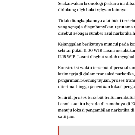
Seakan-akan kronologi perkara ini dib
didukung oleh bukti relevan lainnya.
Tidak diungkapkannya alat bukti terse
yang sengaja disembunyikan, terutama 
disebut sebagai sumber asal narkotika 
Kejanggalan berikutnya muncul pada ko
sekitar pukul 11.00 WIB Lasmi melakuk
12.15 WIB, Lasmi disebut sudah menghu
Konstruksi waktu tersebut dipersoalkan
lazim terjadi dalam transaksi narkotik
pengiriman rekening tujuan, proses tran
diterima, hingga penentuan lokasi peng
Seluruh proses tersebut tentu membutuh
Lasmi saat itu berada di rumahnya di 
menuju lokasi pengambilan narkotika di
satu jam.