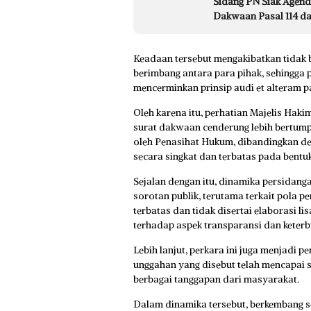
Sidang PN Siak Agend
Dakwaan Pasal 114 da
Keadaan tersebut mengakibatkan tidak
berimbang antara para pihak, sehingga 
mencerminkan prinsip audi et alteram p
Oleh karena itu, perhatian Majelis Haki
surat dakwaan cenderung lebih bertump
oleh Penasihat Hukum, dibandingkan 
secara singkat dan terbatas pada bentuk 
Sejalan dengan itu, dinamika persidang
sorotan publik, terutama terkait pola 
terbatas dan tidak disertai elaborasi l
terhadap aspek transparansi dan keterbu
Lebih lanjut, perkara ini juga menjadi p
unggahan yang disebut telah mencapai 
berbagai tanggapan dari masyarakat.
Dalam dinamika tersebut, berkembang s