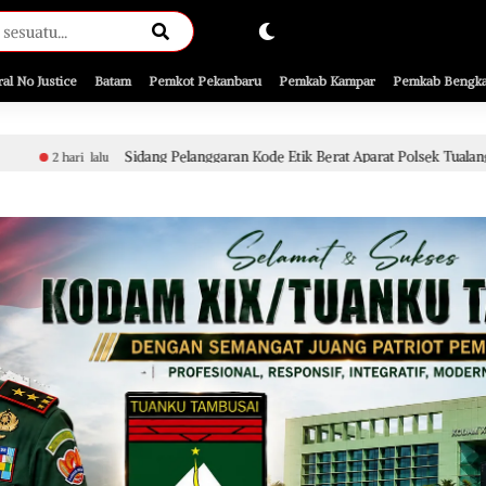
ral No Justice
Batam
Pemkot Pekanbaru
Pemkab Kampar
Pemkab Bengka
ng Pelanggaran Kode Etik Berat Aparat Polsek Tualang Terkait Penyidikan Pe