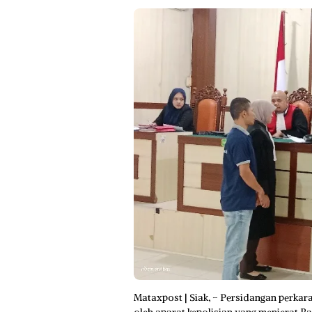
Mataxpost | Siak, – Persidangan perkar
oleh aparat kepolisian yang menjerat B