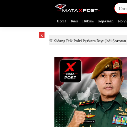
[gnpub_google_news_follow]
Home
Riau
Hukum
Kejaksaan
No Vi
x
i JPU, Sidang Etik Polri Perkara Bayu Jadi Sorotan
Sida
2 hari lalu
.