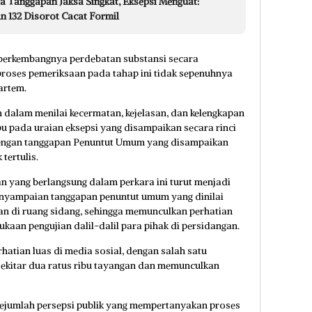
a Tanggapan Jaksa Singkat, Eksepsi Menguat:
n 132 Disorot Cacat Formil
 berkembangnya perdebatan substansi secara
proses pemeriksaan pada tahap ini tidak sepenuhnya
artem.
m dalam menilai kecermatan, kejelasan, dan kelengkapan
u pada uraian eksepsi yang disampaikan secara rinci
dengan tanggapan Penuntut Umum yang disampaikan
tertulis.
an yang berlangsung dalam perkara ini turut menjadi
penyampaian tanggapan penuntut umum yang dinilai
isan di ruang sidang, sehingga memunculkan perhatian
kaan pengujian dalil-dalil para pihak di persidangan.
erhatian luas di media sosial, dengan salah satu
sekitar dua ratus ribu tayangan dan memunculkan
ejumlah persepsi publik yang mempertanyakan proses