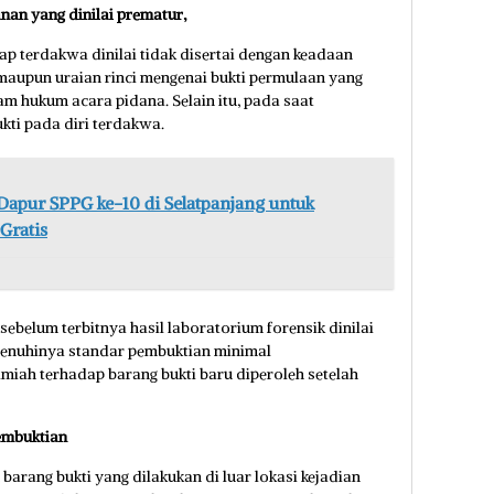
an yang dinilai prematur,
p terdakwa dinilai tidak disertai dengan keadaan
) maupun uraian rinci mengenai bukti permulaan yang
m hukum acara pidana. Selain itu, pada saat
kti pada diri terdakwa.
apur SPPG ke-10 di Selatpanjang untuk
Gratis
ebelum terbitnya hasil laboratorium forensik dinilai
enuhinya standar pembuktian minimal
lmiah terhadap barang bukti baru diperoleh setelah
embuktian
arang bukti yang dilakukan di luar lokasi kejadian