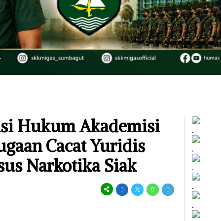
nasi Hukum Akademisi
.
ugaan Cacat Yuridis
.
us Narkotika Siak
.
.
.