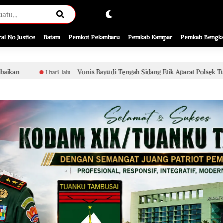
ral No Justice
Batam
Pemkot Pekanbaru
Pemkab Kampar
Pemkab Bengka
Vonis Bayu di Tengah Sidang Etik Aparat Polsek Tualang, Penanganan Pe
alu