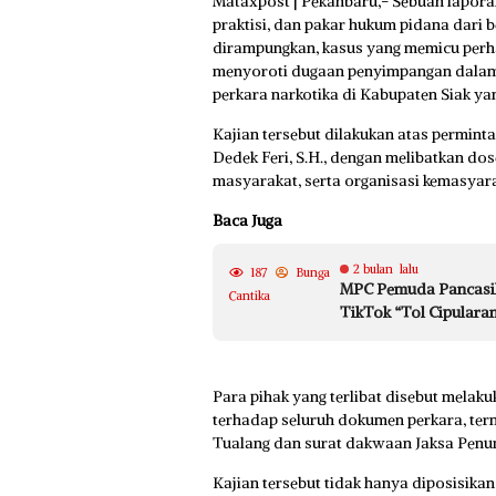
Mataxpost | Pekanbaru,- Sebuah lapora
praktisi, dan pakar hukum pidana dari be
dirampungkan, kasus yang memicu perha
menyoroti dugaan penyimpangan dalam 
perkara narkotika di Kabupaten Siak yan
Kajian tersebut dilakukan atas permint
Dedek Feri, S.H., dengan melibatkan do
masyarakat, serta organisasi kemasya
Baca Juga
2 bulan lalu
187
Bunga
MPC Pemuda Pancasil
Cantika
TikTok “Tol Cipulara
Para pihak yang terlibat disebut melaku
terhadap seluruh dokumen perkara, ter
Tualang dan surat dakwaan Jaksa Penu
Kajian tersebut tidak hanya diposisikan