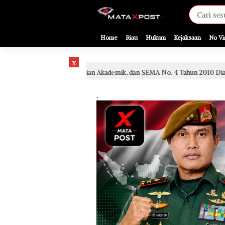
[gnpub_google_news_follow]
Home
Riau
Hukum
Kejaksaan
No Vi
x
angan, Kajian Akademik, dan SEMA No. 4 Tahun 2010 Diabaikan
1 hari l
.