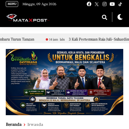
[gnpub_google_news_follow]
Minggu, 09 Agu 2026
MENU
run Tangan
3 Kali Pertemuan Raja Juli-Suhardiman Amby,
14 jam lalu
Beranda
Irwasda