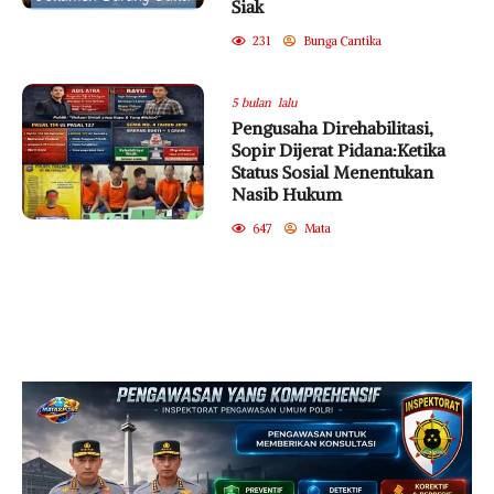
Siak
231
Bunga Cantika
5 bulan lalu
Pengusaha Direhabilitasi,
Sopir Dijerat Pidana:Ketika
Status Sosial Menentukan
Nasib Hukum
647
Mata