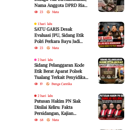
Nama Anggota DPRD Riau
dari PKB Jadi Sorotan
23
Mata
1 hari lalu
SATU GARIS Desak
Evaluasi JPU, Sidang Etik
Polri Perkara Bayu Jadi
Sorotan
23
Mata
2 hari lalu
Sidang Pelanggaran Kode
Etik Berat Aparat Polsek
Tualang Terkait Penyidikan
Perkara Bayu
19
Bunga Cantika
2 hari lalu
Putusan Hakim PN Siak
Dinilai Keliru: Fakta
Persidangan, Kajian
Akademik, dan SEMA No. 4
68
Mata
Tahun 2010 Diabaikan