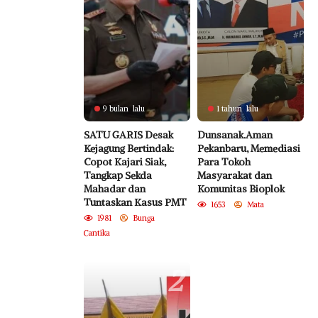
9 bulan lalu
1 tahun lalu
SATU GARIS Desak
Dunsanak.Aman
Kejagung Bertindak:
Pekanbaru, Memediasi
Copot Kajari Siak,
Para Tokoh
Tangkap Sekda
Masyarakat dan
Mahadar dan
Komunitas Bioplok
Tuntaskan Kasus PMT
1653
Mata
1981
Bunga
Cantika
2