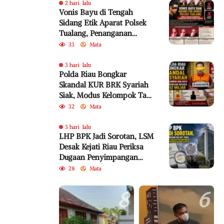
2 hari lalu
Vonis Bayu di Tengah
Sidang Etik Aparat Polsek
Tualang, Penanganan
Perkara Kembali Jadi
33
Mata
Sorotan
3 hari lalu
Polda Riau Bongkar
Skandal KUR BRK Syariah
Siak, Modus Kelompok Tani
Fiktif Diduga Rugikan
32
Mata
Negara Rp18,92 Miliar
3 hari lalu
LHP BPK Jadi Sorotan, LSM
Desak Kejati Riau Periksa
Dugaan Penyimpangan
Program Bedelau BRK
28
Mata
Syariah
8
6