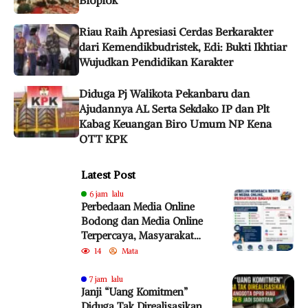
Riau Raih Apresiasi Cerdas Berkarakter
dari Kemendikbudristek, Edi: Bukti Ikhtiar
Wujudkan Pendidikan Karakter
Diduga Pj Walikota Pekanbaru dan
Ajudannya AL Serta Sekdako IP dan Plt
Kabag Keuangan Biro Umum NP Kena
OTT KPK
Latest Post
6 jam lalu
Perbedaan Media Online
Bodong dan Media Online
Terpercaya, Masyarakat
Diminta Lebih Cermat
14
Mata
Cegah Penyebaran Hoaks
7 jam lalu
Janji “Uang Komitmen”
Diduga Tak Direalisasikan,