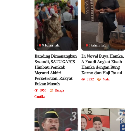
9 bulan lalu
1 tahun lalu
Banding Dimenangkan
Di Novel Buya Hamka,
Swandi, SATU GARIS
A Fuadi Angkat Kisah
Himbau Pemkab
Hamka dengan Bung
Meranti Akhiri
Karno dan Haji Rasul
Perseteruan, Rakyat
3332
Mata
Bukan Musuh
1956
Bunga
Cantika
3
2