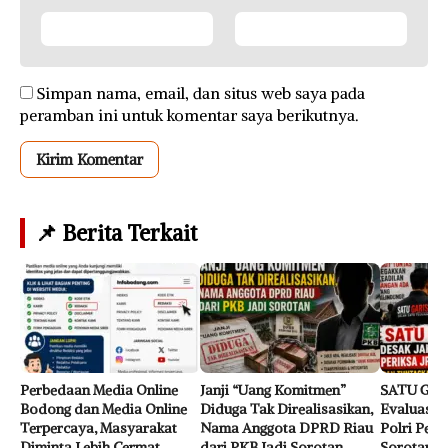
Simpan nama, email, dan situs web saya pada
peramban ini untuk komentar saya berikutnya.
📌 Berita Terkait
Perbedaan Media Online
Janji “Uang Komitmen”
SATU GAR
Bodong dan Media Online
Diduga Tak Direalisasikan,
Evaluasi J
Terpercaya, Masyarakat
Nama Anggota DPRD Riau
Polri Perk
Diminta Lebih Cermat
dari PKB Jadi Sorotan
Sorotan