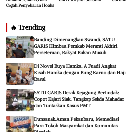
Cegah Penyebaran Hoaks
🔥 Trending
Banding Dimenangkan Swandi, SATU
GARIS Himbau Pemkab Meranti Akhiri
Perseteruan, Rakyat Bukan Musuh
Di Novel Buya Hamka, A Fuadi Angkat
Kisah Hamka dengan Bung Karno dan Haji
Rasul
SATU GARIS Desak Kejagung Bertindak:
Copot Kajari Siak, Tangkap Sekda Mahadar
dan Tuntaskan Kasus PMT
Dunsanak.Aman Pekanbaru, Memediasi
Para Tokoh Masyarakat dan Komunitas
Bioplok