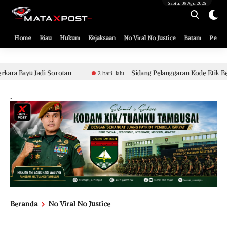
[gnpub_google_news_follow]
Sabtu, 08 Agu 2026
Home
Riau
Hukum
Kejaksaan
No Viral No Justice
Batam
Pemko
Sidang Pelanggaran Kode Etik Berat Aparat Polsek Tualang
2 hari lalu
.
Beranda
No Viral No Justice