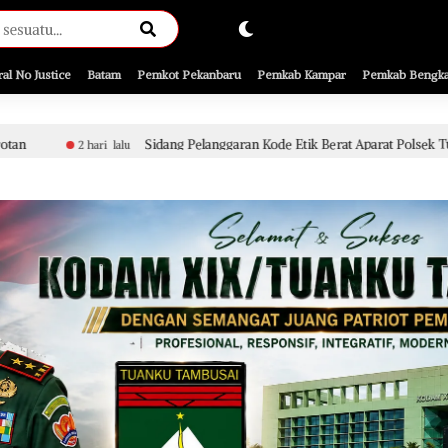
ral No Justice
Batam
Pemkot Pekanbaru
Pemkab Kampar
Pemkab Bengka
Sidang Pelanggaran Kode Etik Berat Aparat Polsek Tualang Terkait Peny
alu