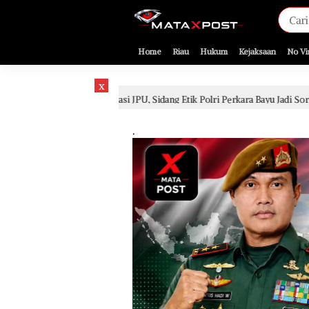
[gnpub_google_news_follow]
Home
Riau
Hukum
Kejaksaan
No Vi
x
k Evaluasi JPU, Sidang Etik Polri Perkara Bayu Jadi Sorotan
2 hari l
.