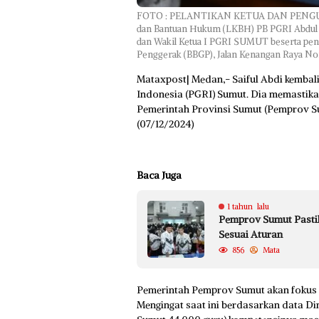
FOTO : PELANTIKAN KETUA DAN PENGURU
dan Bantuan Hukum (LKBH) PB PGRI Abdul Wa
dan Wakil Ketua I PGRI SUMUT beserta peng
Penggerak (BBGP), Jalan Kenangan Raya No
Mataxpost| Medan,- Saiful Abdi kembal
Indonesia (PGRI) Sumut. Dia memasti
Pemerintah Provinsi Sumut (Pemprov Su
(07/12/2024)
Baca Juga
1 tahun lalu
Pemprov Sumut Pastik
Sesuai Aturan
856
Mata
Pemerintah Pemprov Sumut akan fokus 
Mengingat saat ini berdasarkan data Di