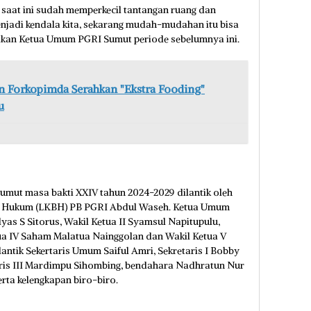
i saat ini sudah memperkecil tantangan ruang dan
enjadi kendala kita, sekarang mudah-mudahan itu bisa
upakan Ketua Umum PGRI Sumut periode sebelumnya ini.
n Forkopimda Serahkan "Ekstra Fooding"
u
umut masa bakti XXIV tahun 2024-2029 dilantik oleh
n Hukum (LKBH) PB PGRI Abdul Waseh. Ketua Umum
 Ilyas S Sitorus, Wakil Ketua II Syamsul Napitupulu,
etua IV Saham Malatua Nainggolan dan Wakil Ketua V
lantik Sekertaris Umum Saiful Amri, Sekretaris I Bobby
taris III Mardimpu Sihombing, bendahara Nadhratun Nur
rta kelengkapan biro-biro.