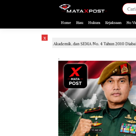
[gnpub_google_news_follow]
Home
Riau
Hukum
Kejaksaan
No Vi
x
n, Kajian Akademik, dan SEMA No. 4 Tahun 2010 Diabaikan
1 hari lalu
.