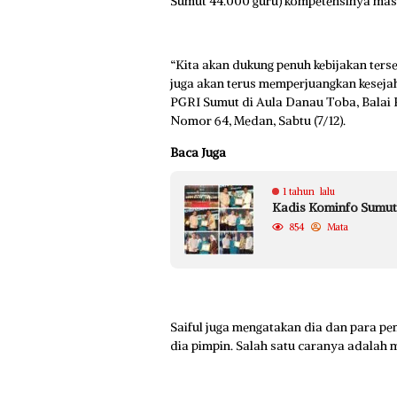
Sumut 44.000 guru) kompetensinya mas
“Kita akan dukung penuh kebijakan terse
juga akan terus memperjuangkan kesejaht
PGRI Sumut di Aula Danau Toba, Balai 
Nomor 64, Medan, Sabtu (7/12).
Baca Juga
1 tahun lalu
Kadis Kominfo Sumut 
854
Mata
Saiful juga mengatakan dia dan para pe
dia pimpin. Salah satu caranya adalah 