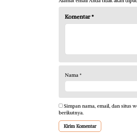
Alamat email Anda tidak akan dipub
Komentar
*
Nama
*
Simpan nama, email, dan situs w
berikutnya.