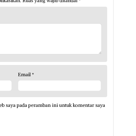
likasikan.
Ruas yang wajib ditandai
*
Email
*
eb saya pada peramban ini untuk komentar saya