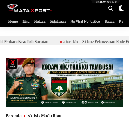
[gnpub_google_news_follow]
Jumat, 07 Agu 2026
Home
Riau
Hukum
Kejaksaan
No Viral No Justice
Batam
Pemko
an
Sidang Pelanggaran Kode Etik Berat Aparat Polsek Tua
2 hari lalu
.
Beranda
Aktivis Muda Riau