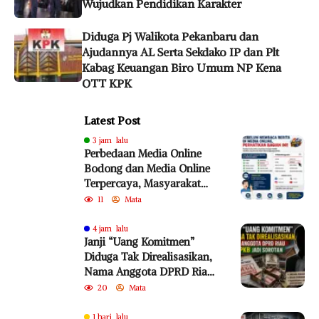
Wujudkan Pendidikan Karakter
Diduga Pj Walikota Pekanbaru dan
Ajudannya AL Serta Sekdako IP dan Plt
Kabag Keuangan Biro Umum NP Kena
OTT KPK
Latest Post
3 jam lalu
Perbedaan Media Online
Bodong dan Media Online
Terpercaya, Masyarakat
Diminta Lebih Cermat
11
Mata
Cegah Penyebaran Hoaks
4 jam lalu
Janji “Uang Komitmen”
Diduga Tak Direalisasikan,
Nama Anggota DPRD Riau
dari PKB Jadi Sorotan
20
Mata
1 hari lalu