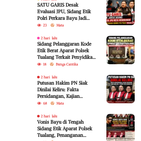
SATU GARIS Desak
Evaluasi JPU, Sidang Etik
Polri Perkara Bayu Jadi
Sorotan
23
Mata
2 hari lalu
Sidang Pelanggaran Kode
Etik Berat Aparat Polsek
Tualang Terkait Penyidikan
Perkara Bayu
18
Bunga Cantika
2 hari lalu
Putusan Hakim PN Siak
Dinilai Keliru: Fakta
Persidangan, Kajian
Akademik, dan SEMA No. 4
68
Mata
Tahun 2010 Diabaikan
2 hari lalu
Vonis Bayu di Tengah
Sidang Etik Aparat Polsek
Tualang, Penanganan