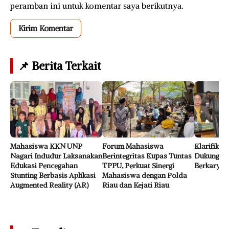
peramban ini untuk komentar saya berikutnya.
📌 Berita Terkait
Mahasiswa KKN UNP
Forum Mahasiswa
Klarifikas
Nagari Indudur Laksanakan
Berintegritas Kupas Tuntas
Dukungan 
Edukasi Pencegahan
TPPU, Perkuat Sinergi
Berkarya 
Stunting Berbasis Aplikasi
Mahasiswa dengan Polda
Augmented Reality (AR)
Riau dan Kejati Riau