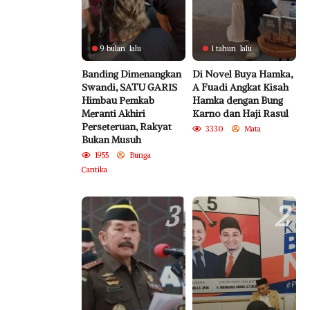
9 bulan lalu
1 tahun lalu
Banding Dimenangkan
Di Novel Buya Hamka,
Swandi, SATU GARIS
A Fuadi Angkat Kisah
Himbau Pemkab
Hamka dengan Bung
Meranti Akhiri
Karno dan Haji Rasul
Perseteruan, Rakyat
3330
Mata
Bukan Musuh
1955
Bunga
Cantika
3
2