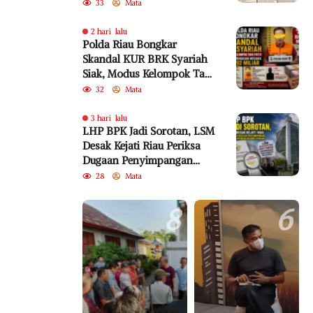
Perkara Kembali Jadi
33
Mata
Sorotan
2 hari lalu
Polda Riau Bongkar
Skandal KUR BRK Syariah
Siak, Modus Kelompok Tani
Fiktif Diduga Rugikan
32
Mata
Negara Rp18,92 Miliar
3 hari lalu
LHP BPK Jadi Sorotan, LSM
Desak Kejati Riau Periksa
Dugaan Penyimpangan
Program Bedelau BRK
28
Mata
Syariah
8
6