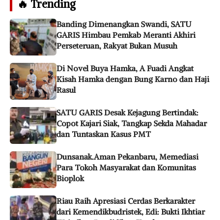
🔥 Trending
Banding Dimenangkan Swandi, SATU
GARIS Himbau Pemkab Meranti Akhiri
Perseteruan, Rakyat Bukan Musuh
Di Novel Buya Hamka, A Fuadi Angkat
Kisah Hamka dengan Bung Karno dan Haji
Rasul
SATU GARIS Desak Kejagung Bertindak:
Copot Kajari Siak, Tangkap Sekda Mahadar
dan Tuntaskan Kasus PMT
Dunsanak.Aman Pekanbaru, Memediasi
Para Tokoh Masyarakat dan Komunitas
Bioplok
Riau Raih Apresiasi Cerdas Berkarakter
dari Kemendikbudristek, Edi: Bukti Ikhtiar