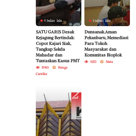
9 bulan lalu
1 tahun lalu
SATU GARIS Desak
Dunsanak.Aman
Kejagung Bertindak:
Pekanbaru, Memediasi
Copot Kajari Siak,
Para Tokoh
Tangkap Sekda
Masyarakat dan
Mahadar dan
Komunitas Bioplok
Tuntaskan Kasus PMT
1653
Mata
1980
Bunga
Cantika
2