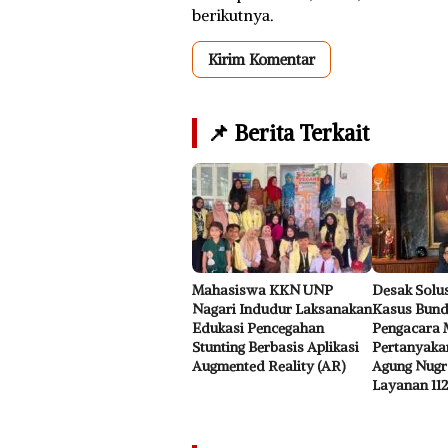
berikutnya.
📌 Berita Terkait
Mahasiswa KKN UNP
Desak Solus
Nagari Indudur Laksanakan
Kasus Bunda
Edukasi Pencegahan
Pengacara 
Stunting Berbasis Aplikasi
Pertanyaka
Augmented Reality (AR)
Agung Nugr
Layanan 112