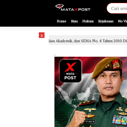
[gnpub_google_news_follow]
Home
Riau
Hukum
Kejaksaan
No Vi
x
angan, Kajian Akademik, dan SEMA No. 4 Tahun 2010 Diabaikan
1 hari 
.