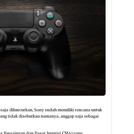
 saja diluncurkan, Sony sudah memiliki rencana untuk
mang tidak disebutkan namanya, anggap saja sebagai
s Persaingan dan Pasar Inggris( CMA) yang