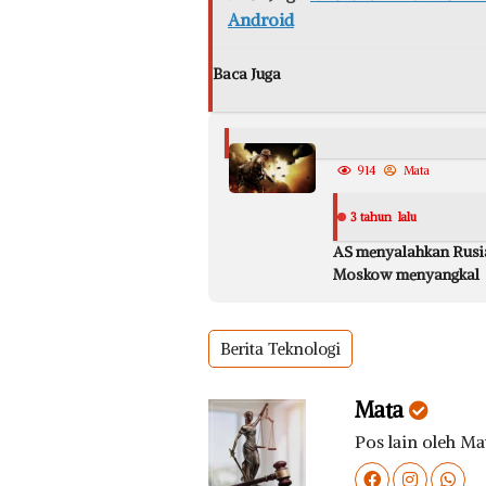
Android
Baca Juga
914
Mata
3 tahun lalu
AS menyalahkan Rusia
Moskow menyangkal
Berita Teknologi
Mata
Pos lain oleh Ma