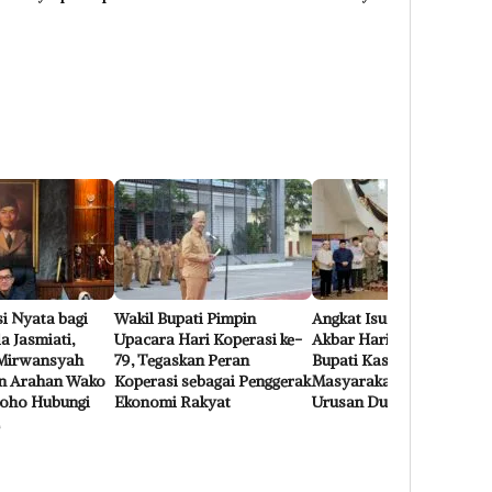
i Nyata bagi
Wakil Bupati Pimpin
Angkat Isu FOMO Tablig
 Jasmiati,
Upacara Hari Koperasi ke-
Akbar Hari Jadi Bengkalis
Mirwansyah
79, Tegaskan Peran
Bupati Kasmarni Ajak
n Arahan Wako
Koperasi sebagai Penggerak
Masyarakat Seimbangka
oho Hubungi
Ekonomi Rakyat
Urusan Dunia dan Akhira