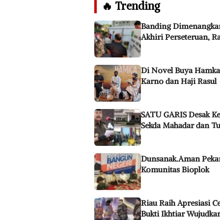
🔥 Trending
Banding Dimenangka
Akhiri Perseteruan, 
Di Novel Buya Hamka
Karno dan Haji Rasul
SATU GARIS Desak Kej
Sekda Mahadar dan T
Dunsanak.Aman Pekan
Komunitas Bioplok
Riau Raih Apresiasi C
Bukti Ikhtiar Wujudka