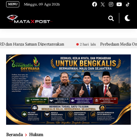
[gnpub_google_news_follow]
Minggu, 09 Agu 2026
MENU
atuan Dipertanyakan
Perbedaan Media Online Bodong da
2 hari lalu
Beranda
Hukum