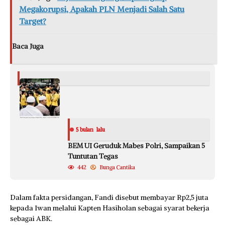
Megakorupsi, Apakah PLN Menjadi Salah Satu
Target?
Baca Juga
5 bulan lalu
BEM UI Geruduk Mabes Polri, Sampaikan 5
Tuntutan Tegas
442
Bunga Cantika
Dalam fakta persidangan, Fandi disebut membayar Rp2,5 juta
kepada Iwan melalui Kapten Hasiholan sebagai syarat bekerja
sebagai ABK.