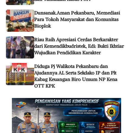
Dunsanak.Aman Pekanbaru, Memediasi
Para Tokoh Masyarakat dan Komunitas
Bioplok
Riau Raih Apresiasi Cerdas Berkarakter
dari Kemendikbudristek, Edi: Bukti Ikhtiar
Wujudkan Pendidikan Karakter
Diduga Pj Walikota Pekanbaru dan
Ajudannya AL Serta Sekdako IP dan Plt
Kabag Keuangan Biro Umum NP Kena
OTT KPK