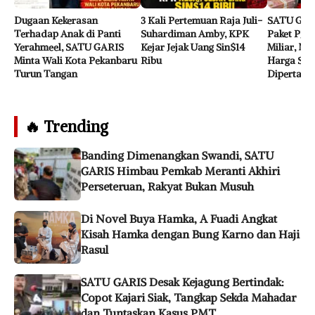
Dugaan Kekerasan
3 Kali Pertemuan Raja Juli-
SATU GARI
Terhadap Anak di Panti
Suhardiman Amby, KPK
Paket PJU 
Yerahmeel, SATU GARIS
Kejar Jejak Uang Sin$14
Miliar, N
Minta Wali Kota Pekanbaru
Ribu
Harga Sat
Turun Tangan
Dipertany
🔥 Trending
Banding Dimenangkan Swandi, SATU
GARIS Himbau Pemkab Meranti Akhiri
Perseteruan, Rakyat Bukan Musuh
Di Novel Buya Hamka, A Fuadi Angkat
Kisah Hamka dengan Bung Karno dan Haji
Rasul
SATU GARIS Desak Kejagung Bertindak:
Copot Kajari Siak, Tangkap Sekda Mahadar
dan Tuntaskan Kasus PMT