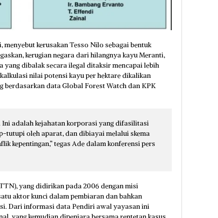
menyebut kerusakan Tesso Nilo sebagai bentuk
egaskan, kerugian negara dari hilangnya kayu Meranti,
yang dibalak secara ilegal ditaksir mencapai lebih
kalkulasi nilai potensi kayu per hektare dikalikan
ang berdasarkan data Global Forest Watch dan KPK
Ini adalah kejahatan korporasi yang difasilitasi
p-tutupi oleh aparat, dan dibiayai melalui skema
lik kepentingan,” tegas Ade dalam konferensi pers
TTN), yang didirikan pada 2006 dengan misi
h satu aktor kunci dalam pembiaran dan bahkan
i. Dari informasi data Pendiri awal yayasan ini
nal, yang kemudian dipenjara bersama rentetan kasus