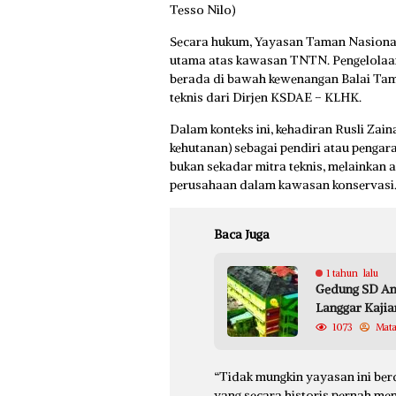
Tesso Nilo)
Secara hukum, Yayasan Taman Nasiona
utama atas kawasan TNTN. Pengelolaa
berada di bawah kewenangan Balai Tam
teknis dari Dirjen KSDAE – KLHK.
Dalam konteks ini, kehadiran Rusli Zai
kehutanan) sebagai pendiri atau pen
bukan sekadar mitra teknis, melainkan a
perusahaan dalam kawasan konservasi
Baca Juga
1 tahun lalu
Gedung SD An
Langgar Kaji
1073
Mat
“Tidak mungkin yayasan ini berd
yang secara historis pernah me