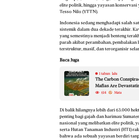
elite politik, hingga yayasan konserva
Tesso Nilo (YTTN).
Indonesia sedang menghadapi salah sat
sistemik dalam dua dekade terakhir. K
yang semestinya menjadi benteng terakh
parah akibat perambahan, pembalakan li
terstruktur, masif, dan terorganisir sela
Baca Juga
1 tahun lalu
The Carbon Conspirac
Mafias Are Devastati
614
Mata
Di balik hilangnya lebih dari 63.000 hek
penting bagi gajah dan harimau Sumatera
nasional yang melibatkan elite politik,
serta Hutan Tanaman Industri (HTI) ra
bahwa ada sebuah yayasan berdiri tan