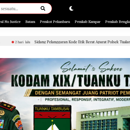
ral No Justice
Batam
Pemkot Pekanbaru
Pemkab Kampar
Pemkab Bengka
langgaran Kode Etik Berat Aparat Polsek Tualang Terkait Penyidikan Perkara