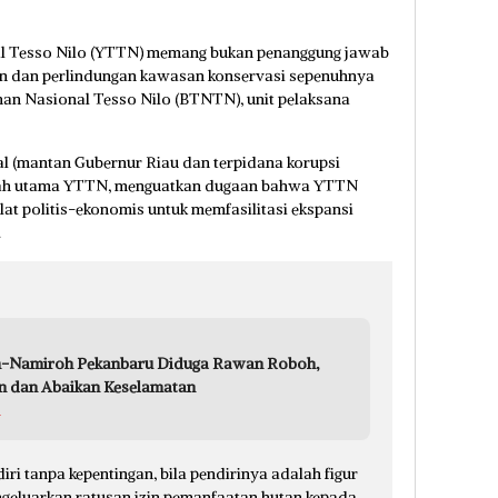
l Tesso Nilo (YTTN) memang bukan penanggung jawab
n dan perlindungan kawasan konservasi sepenuhnya
an Nasional Tesso Nilo (BTNTN), unit pelaksana
nal (mantan Gubernur Riau dan terpidana korupsi
garah utama YTTN, menguatkan dugaan bahwa YTTN
lat politis-ekonomis untuk memfasilitasi ekspansi
.
-Namiroh Pekanbaru Diduga Rawan Roboh,
an dan Abaikan Keselamatan
a
iri tanpa kepentingan, bila pendirinya adalah figur
ngeluarkan ratusan izin pemanfaatan hutan kepada