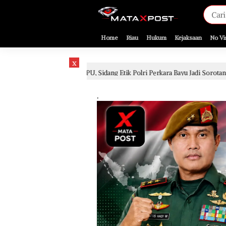
[gnpub_google_news_follow]
Home
Riau
Hukum
Kejaksaan
No Vi
x
, Sidang Etik Polri Perkara Bayu Jadi Sorotan
Sidang Pe
2 hari lalu
.