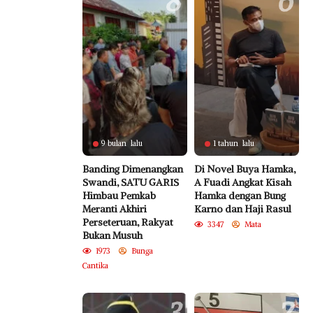
8
6
9 bulan lalu
1 tahun lalu
Banding Dimenangkan
Di Novel Buya Hamka,
Swandi, SATU GARIS
A Fuadi Angkat Kisah
Himbau Pemkab
Hamka dengan Bung
Meranti Akhiri
Karno dan Haji Rasul
Perseteruan, Rakyat
3347
Mata
Bukan Musuh
1973
Bunga
Cantika