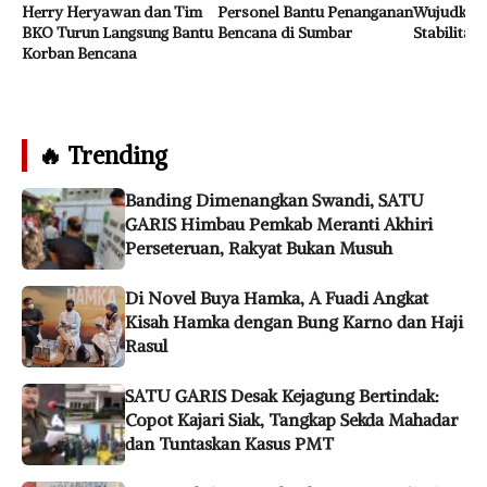
Herry Heryawan dan Tim
Personel Bantu Penanganan
Wujudkan 
BKO Turun Langsung Bantu
Bencana di Sumbar
Stabilita
Korban Bencana
🔥 Trending
Banding Dimenangkan Swandi, SATU
GARIS Himbau Pemkab Meranti Akhiri
Perseteruan, Rakyat Bukan Musuh
Di Novel Buya Hamka, A Fuadi Angkat
Kisah Hamka dengan Bung Karno dan Haji
Rasul
SATU GARIS Desak Kejagung Bertindak:
Copot Kajari Siak, Tangkap Sekda Mahadar
dan Tuntaskan Kasus PMT