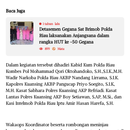
Baca Juga
1 tahun lalu
Detasemen Gegana Sat Brimob Polda
Riau laksanakan Anjangsana dalam
rangka HUT ke -50 Gegana
899
Mata
Dalam kegiatan tersebut dihadiri Kabid Kum Polda Riau
Kombes Pol Mohammad Qori Oktohandoko, S.H.,S.I.K.,M.H.
Wadir Narkoba Polda Riau AKBP Nandang Lirrama, S.I.K.
Kapolres Kuansing AKBP Pangucap Priyo Soegito, S.I.K,
M.H. Kasat Sabhara Polres Kuansing AKP Refriadi. Kasat
Lantas Polres Kuansing AKP Boy Setiawan, S.AP, M.Si., dan
Kasi Intelmob Polda Riau Iptu Amir Hasan Harefa, S.H.
Wakaops Koordinator beserta rombongan meninjau