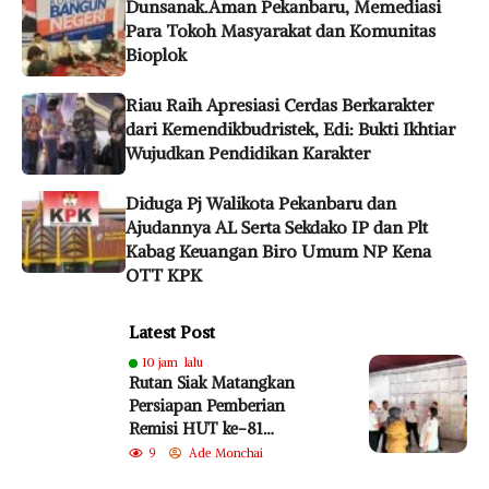
Dunsanak.Aman Pekanbaru, Memediasi
Para Tokoh Masyarakat dan Komunitas
Bioplok
Riau Raih Apresiasi Cerdas Berkarakter
dari Kemendikbudristek, Edi: Bukti Ikhtiar
Wujudkan Pendidikan Karakter
Diduga Pj Walikota Pekanbaru dan
Ajudannya AL Serta Sekdako IP dan Plt
Kabag Keuangan Biro Umum NP Kena
OTT KPK
Latest Post
10 jam lalu
Rutan Siak Matangkan
Persiapan Pemberian
Remisi HUT ke-81
Kemerdekaan RI
9
Ade Monchai