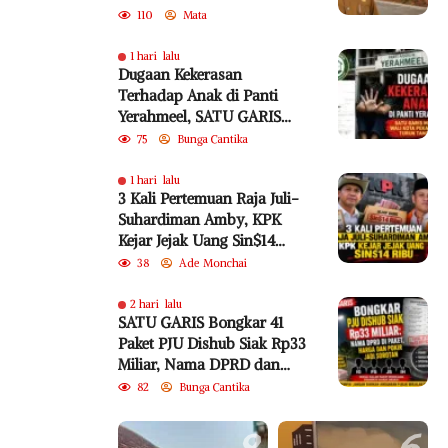
Teknopolitan
110
Mata
1 hari lalu
Dugaan Kekerasan
Terhadap Anak di Panti
Yerahmeel, SATU GARIS
Minta Wali Kota Pekanbaru
75
Bunga Cantika
Turun Tangan
1 hari lalu
3 Kali Pertemuan Raja Juli-
Suhardiman Amby, KPK
Kejar Jejak Uang Sin$14
Ribu
38
Ade Monchai
2 hari lalu
SATU GARIS Bongkar 41
Paket PJU Dishub Siak Rp33
Miliar, Nama DPRD dan
Harga Satuan
82
Bunga Cantika
Dipertanyakan