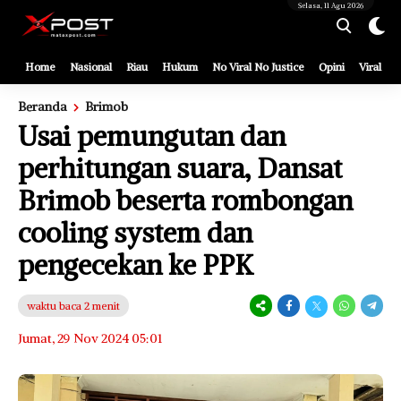
[gnpub_google_news_follow]
Selasa, 11 Agu 2026
Home
Nasional
Riau
Hukum
No Viral No Justice
Opini
Viral
Beranda
Brimob
Usai pemungutan dan
perhitungan suara, Dansat
Brimob beserta rombongan
cooling system dan
pengecekan ke PPK
waktu baca 2 menit
Jumat, 29 Nov 2024 05:01