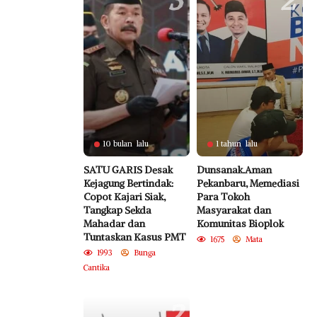
3
2
10 bulan lalu
1 tahun lalu
SATU GARIS Desak
Dunsanak.Aman
Kejagung Bertindak:
Pekanbaru, Memediasi
Copot Kajari Siak,
Para Tokoh
Tangkap Sekda
Masyarakat dan
Mahadar dan
Komunitas Bioplok
Tuntaskan Kasus PMT
1675
Mata
1993
Bunga
Cantika
2