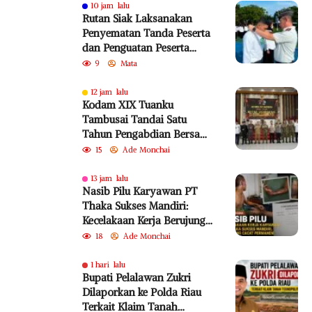
10 jam lalu
Rutan Siak Laksanakan
Penyematan Tanda Peserta
dan Penguatan Peserta
Program MagangHub Batch
9
Mata
I Tahun 2026
12 jam lalu
Kodam XIX Tuanku
Tambusai Tandai Satu
Tahun Pengabdian Bersama
Rakyat
15
Ade Monchai
13 jam lalu
Nasib Pilu Karyawan PT
Thaka Sukses Mandiri:
Kecelakaan Kerja Berujung
Cacat Permanen
18
Ade Monchai
1 hari lalu
Bupati Pelalawan Zukri
Dilaporkan ke Polda Riau
Terkait Klaim Tanah