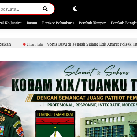
ral No Justice
Batam
Pemkot Pekanbaru
Pemkab Kampar
Pemkab Bengka
Vonis Bayu di Tengah Sidang Etik Aparat Polsek Tualang, Penanganan Perk
u