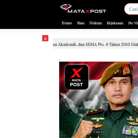
[gnpub_google_news_follow]
Home
Riau
Hukum
Kejaksaan
No Vi
x
an, Kajian Akademik, dan SEMA No. 4 Tahun 2010 Diabaikan
2 hari lal
.