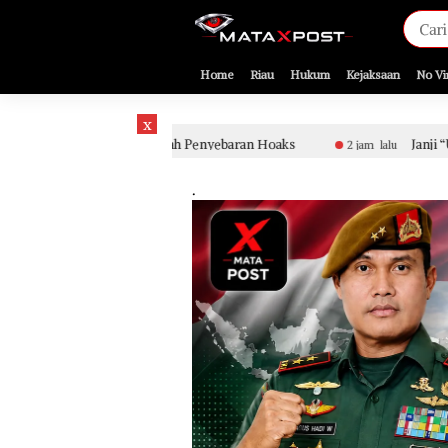
[gnpub_google_news_follow]
Home
Riau
Hukum
Kejaksaan
No Vi
x
at Cegah Penyebaran Hoaks
Janji “Uang Komitmen” Diduga
2 jam lalu
.