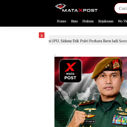
[gnpub_google_news_follow]
Home
Riau
Hukum
Kejaksaan
No Vi
x
i JPU, Sidang Etik Polri Perkara Bayu Jadi Sorotan
Sida
2 hari lalu
.