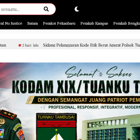
ral No Justice
Batam
Pemkot Pekanbaru
Pemkab Kampar
Pemkab Bengka
ng Pelanggaran Kode Etik Berat Aparat Polsek Tualang Terkait Penyidikan Pe