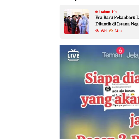
1 tahun lalu
Era Baru Pekanbaru 
Dilantik di Istana Neg
684
Mata