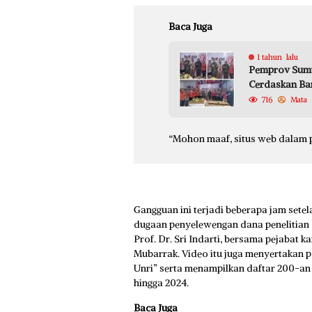
Baca Juga
1 tahun lalu
Pemprov Sumut
Cerdaskan Ba
716
Mata
“Mohon maaf, situs web dalam p
Gangguan ini terjadi beberapa jam set
dugaan penyelewengan dana penelitian di
Prof. Dr. Sri Indarti, bersama pejabat 
Mubarrak. Video itu juga menyertakan p
Unri” serta menampilkan daftar 200-an
hingga 2024.
Baca Juga