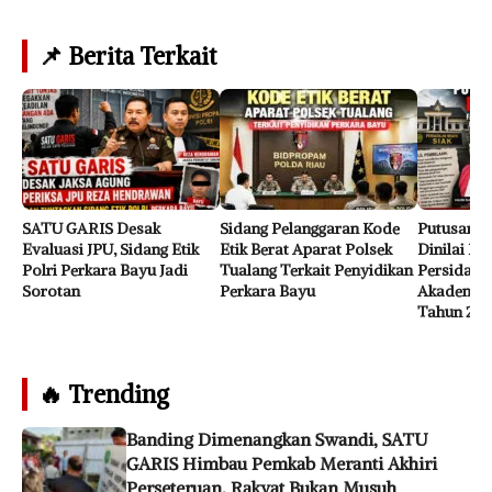
📌 Berita Terkait
SATU GARIS Desak
Sidang Pelanggaran Kode
Putusan H
Evaluasi JPU, Sidang Etik
Etik Berat Aparat Polsek
Dinilai Kel
Polri Perkara Bayu Jadi
Tualang Terkait Penyidikan
Persidanga
Sorotan
Perkara Bayu
Akademik,
Tahun 201
🔥 Trending
Banding Dimenangkan Swandi, SATU
GARIS Himbau Pemkab Meranti Akhiri
Perseteruan, Rakyat Bukan Musuh