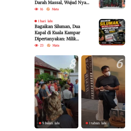
Darah Massal, Wujud Nyata
Pengabdian untuk
16
Mata
Kemanusiaan
1 hari lalu
Bagaikan Siluman, Dua
Kapal di Kuala Kampar
Dipertanyakan: Milik
Swasta atau BUMD?
23
Mata
8
6
9 bulan lalu
1 tahun lalu