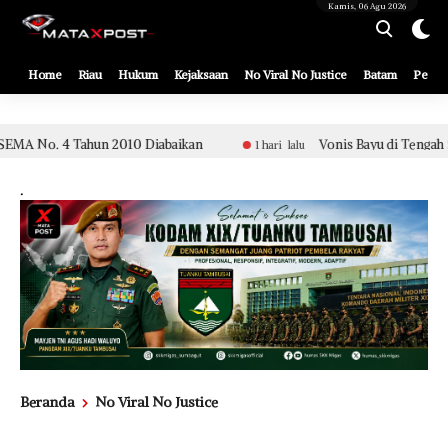
[gnpub_google_news_follow]
Kamis, 06 Agu 2026
Home
Riau
Hukum
Kejaksaan
No Viral No Justice
Batam
Pemko
abaikan
Vonis Bayu di Tengah Sidang Etik Aparat Polsek 
1 hari lalu
.
Beranda
No Viral No Justice