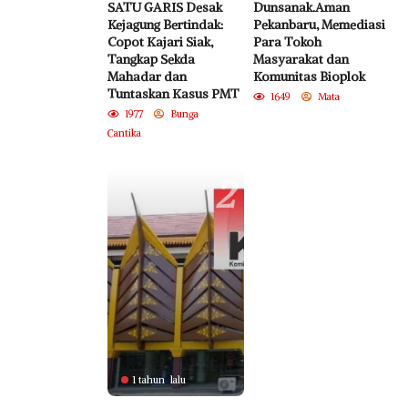
SATU GARIS Desak
Dunsanak.Aman
Kejagung Bertindak:
Pekanbaru, Memediasi
Copot Kajari Siak,
Para Tokoh
Tangkap Sekda
Masyarakat dan
Mahadar dan
Komunitas Bioplok
Tuntaskan Kasus PMT
1649
Mata
1977
Bunga
Cantika
2
1 tahun lalu