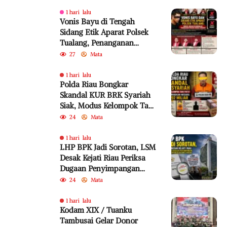
Tahun 2010 Diabaikan
1 hari lalu
Vonis Bayu di Tengah
Sidang Etik Aparat Polsek
Tualang, Penanganan
Perkara Kembali Jadi
27
Mata
Sorotan
1 hari lalu
Polda Riau Bongkar
Skandal KUR BRK Syariah
Siak, Modus Kelompok Tani
Fiktif Diduga Rugikan
24
Mata
Negara Rp18,92 Miliar
1 hari lalu
LHP BPK Jadi Sorotan, LSM
Desak Kejati Riau Periksa
Dugaan Penyimpangan
Program Bedelau BRK
24
Mata
Syariah
1 hari lalu
Kodam XIX / Tuanku
Tambusai Gelar Donor