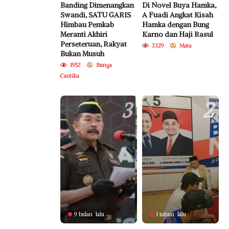
Banding Dimenangkan
Di Novel Buya Hamka,
Swandi, SATU GARIS
A Fuadi Angkat Kisah
Himbau Pemkab
Hamka dengan Bung
Meranti Akhiri
Karno dan Haji Rasul
Perseteruan, Rakyat
3329
Mata
Bukan Musuh
1952
Bunga
Cantika
3
2
9 bulan lalu
1 tahun lalu