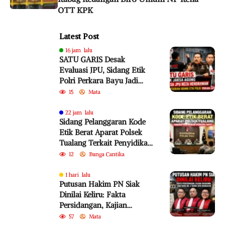
OTT KPK
Latest Post
16 jam lalu
SATU GARIS Desak
Evaluasi JPU, Sidang Etik
Polri Perkara Bayu Jadi
Sorotan
15
Mata
22 jam lalu
Sidang Pelanggaran Kode
Etik Berat Aparat Polsek
Tualang Terkait Penyidikan
Perkara Bayu
12
Bunga Cantika
1 hari lalu
Putusan Hakim PN Siak
Dinilai Keliru: Fakta
Persidangan, Kajian
Akademik, dan SEMA No. 4
57
Mata