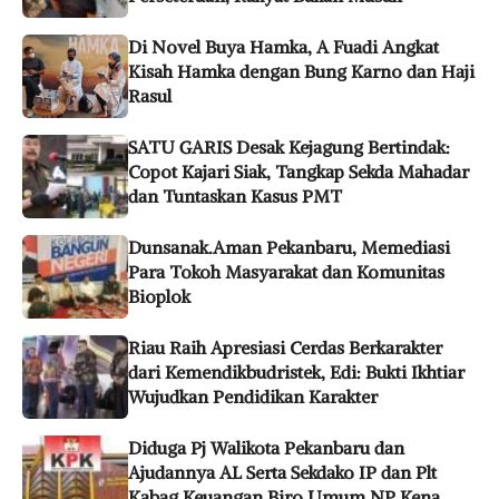
Di Novel Buya Hamka, A Fuadi Angkat
Kisah Hamka dengan Bung Karno dan Haji
Rasul
SATU GARIS Desak Kejagung Bertindak:
Copot Kajari Siak, Tangkap Sekda Mahadar
dan Tuntaskan Kasus PMT
Dunsanak.Aman Pekanbaru, Memediasi
Para Tokoh Masyarakat dan Komunitas
Bioplok
Riau Raih Apresiasi Cerdas Berkarakter
dari Kemendikbudristek, Edi: Bukti Ikhtiar
Wujudkan Pendidikan Karakter
Diduga Pj Walikota Pekanbaru dan
Ajudannya AL Serta Sekdako IP dan Plt
Kabag Keuangan Biro Umum NP Kena