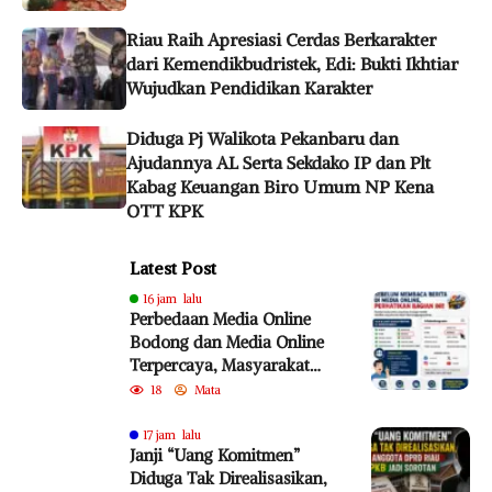
Riau Raih Apresiasi Cerdas Berkarakter
dari Kemendikbudristek, Edi: Bukti Ikhtiar
Wujudkan Pendidikan Karakter
Diduga Pj Walikota Pekanbaru dan
Ajudannya AL Serta Sekdako IP dan Plt
Kabag Keuangan Biro Umum NP Kena
OTT KPK
Latest Post
16 jam lalu
Perbedaan Media Online
Bodong dan Media Online
Terpercaya, Masyarakat
Diminta Lebih Cermat
18
Mata
Cegah Penyebaran Hoaks
17 jam lalu
Janji “Uang Komitmen”
Diduga Tak Direalisasikan,