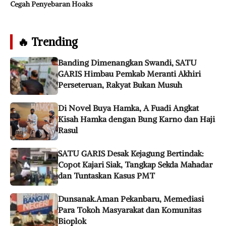
Cegah Penyebaran Hoaks
🔥 Trending
Banding Dimenangkan Swandi, SATU
GARIS Himbau Pemkab Meranti Akhiri
Perseteruan, Rakyat Bukan Musuh
Di Novel Buya Hamka, A Fuadi Angkat
Kisah Hamka dengan Bung Karno dan Haji
Rasul
SATU GARIS Desak Kejagung Bertindak:
Copot Kajari Siak, Tangkap Sekda Mahadar
dan Tuntaskan Kasus PMT
Dunsanak.Aman Pekanbaru, Memediasi
Para Tokoh Masyarakat dan Komunitas
Bioplok