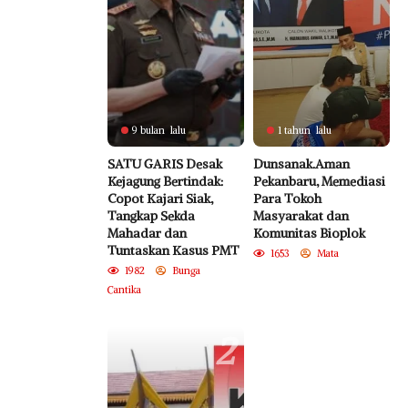
9 bulan lalu
1 tahun lalu
SATU GARIS Desak
Dunsanak.Aman
Kejagung Bertindak:
Pekanbaru, Memediasi
Copot Kajari Siak,
Para Tokoh
Tangkap Sekda
Masyarakat dan
Mahadar dan
Komunitas Bioplok
Tuntaskan Kasus PMT
1653
Mata
1982
Bunga
Cantika
2