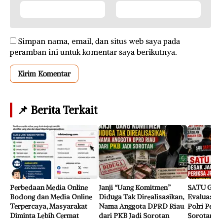
Simpan nama, email, dan situs web saya pada
peramban ini untuk komentar saya berikutnya.
📌 Berita Terkait
Perbedaan Media Online
Janji “Uang Komitmen”
SATU GAR
Bodong dan Media Online
Diduga Tak Direalisasikan,
Evaluasi J
Terpercaya, Masyarakat
Nama Anggota DPRD Riau
Polri Perk
Diminta Lebih Cermat
dari PKB Jadi Sorotan
Sorotan