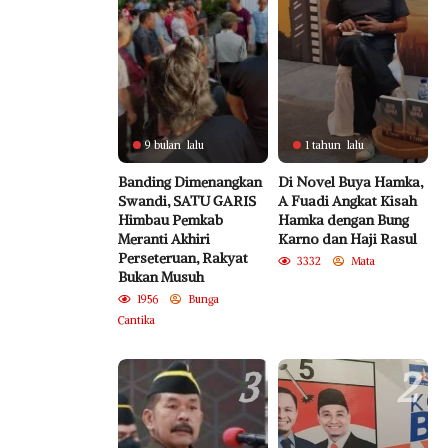
9 bulan lalu
1 tahun lalu
Banding Dimenangkan
Di Novel Buya Hamka,
Swandi, SATU GARIS
A Fuadi Angkat Kisah
Himbau Pemkab
Hamka dengan Bung
Meranti Akhiri
Karno dan Haji Rasul
Perseteruan, Rakyat
3332
Mata
Bukan Musuh
1956
Bunga
Cantika
3
2