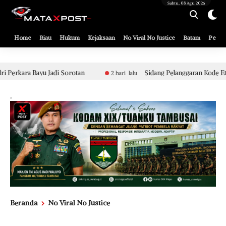
[gnpub_google_news_follow]
Sabtu, 08 Agu 2026
Home
Riau
Hukum
Kejaksaan
No Viral No Justice
Batam
Pemko
Sidang Pelanggaran Kode Etik Berat Aparat Polsek Tualan
2 hari lalu
.
Beranda
No Viral No Justice