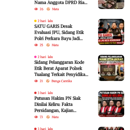
Nama Anggota DPRD Riau
dari PKB Jadi Sorotan
26
Mata
2 hari lalu
SATU GARIS Desak
Evaluasi JPU, Sidang Etik
Polri Perkara Bayu Jadi
Sorotan
25
Mata
2 hari lalu
Sidang Pelanggaran Kode
Etik Berat Aparat Polsek
Tualang Terkait Penyidikan
Perkara Bayu
21
Bunga Cantika
3 hari lalu
Putusan Hakim PN Siak
Dinilai Keliru: Fakta
Persidangan, Kajian
Akademik, dan SEMA No. 4
73
Mata
Tahun 2010 Diabaikan
3 hari lalu