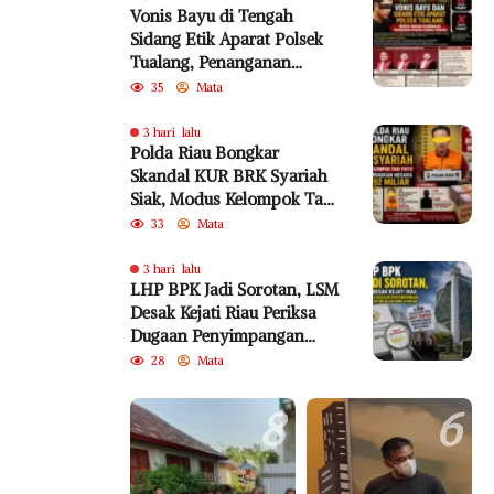
Vonis Bayu di Tengah
Sidang Etik Aparat Polsek
Tualang, Penanganan
Perkara Kembali Jadi
35
Mata
Sorotan
3 hari lalu
Polda Riau Bongkar
Skandal KUR BRK Syariah
Siak, Modus Kelompok Tani
Fiktif Diduga Rugikan
33
Mata
Negara Rp18,92 Miliar
3 hari lalu
LHP BPK Jadi Sorotan, LSM
Desak Kejati Riau Periksa
Dugaan Penyimpangan
Program Bedelau BRK
28
Mata
Syariah
8
6