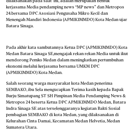
dilaksanakan pada saat ini, adalah merupakan bentuk
kerjasama Media pendamping news “MP news” dan Metropos
24.bersama DPC Asosiasi Pengusaha Mikro Kecil dan
Menengah Mandiri Indonesia (APMIKIMMDO) Kota Medan ujar
Batara Sinaga.
Pada akhir kata sambutannya Ketua DPC (APMIKIMMDO) Kota
Medan Batara Sinaga SE,mengajak rekan rekan Media untuk ikut
mendorong Pemko Medan dalam meningkatkan pertumbuhan
ekonomi melalui kerjasama bersama UMKM DPC
(APMIKIMMDO) Kota Medan.
Salah seorang warga masyarakat kota Medan penerima
SEMBAKO, ibu Sela mengucapkan Terima kasih kepada Bapak
Burju Simatupang ST SH Pimpinan Media Pendamping News &
Metropos 24 beserta Ketua DPC APMIKIMMDO Medan, Batara
Indra Sinaga SE atas terselenggaranya kegiatan Bakti Sosial
pembagian SEMBAKO di kota Medan, yang dilaksanakan di
Kelurahan Cinta Damai, Kecamatan Medan Helvetia, Medan
Sumatera Utara.