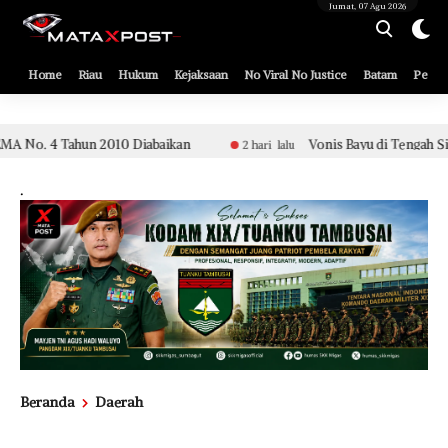
[gnpub_google_news_follow]
Jumat, 07 Agu 2026
Home
Riau
Hukum
Kejaksaan
No Viral No Justice
Batam
Pemko
aikan
Vonis Bayu di Tengah Sidang Etik Aparat Polsek Tu
2 hari lalu
.
Beranda
Daerah