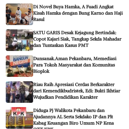
Di Novel Buya Hamka, A Fuadi Angkat
Kisah Hamka dengan Bung Karno dan Haji
Rasul
SATU GARIS Desak Kejagung Bertindak:
Copot Kajari Siak, Tangkap Sekda Mahadar
dan Tuntaskan Kasus PMT
Dunsanak.Aman Pekanbaru, Memediasi
Para Tokoh Masyarakat dan Komunitas
Bioplok
Riau Raih Apresiasi Cerdas Berkarakter
dari Kemendikbudristek, Edi: Bukti Ikhtiar
Wujudkan Pendidikan Karakter
Diduga Pj Walikota Pekanbaru dan
Ajudannya AL Serta Sekdako IP dan Plt
Kabag Keuangan Biro Umum NP Kena