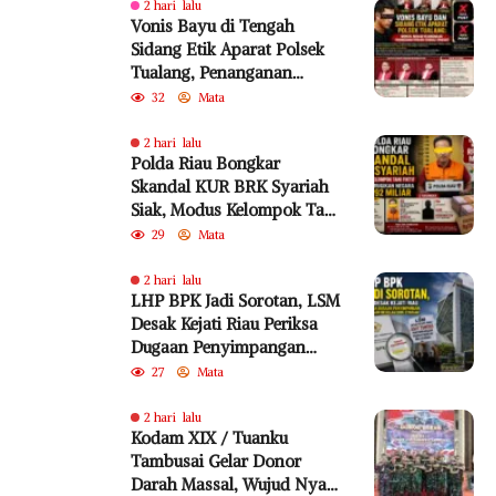
2 hari lalu
Vonis Bayu di Tengah
Sidang Etik Aparat Polsek
Tualang, Penanganan
Perkara Kembali Jadi
32
Mata
Sorotan
2 hari lalu
Polda Riau Bongkar
Skandal KUR BRK Syariah
Siak, Modus Kelompok Tani
Fiktif Diduga Rugikan
29
Mata
Negara Rp18,92 Miliar
2 hari lalu
LHP BPK Jadi Sorotan, LSM
Desak Kejati Riau Periksa
Dugaan Penyimpangan
Program Bedelau BRK
27
Mata
Syariah
2 hari lalu
Kodam XIX / Tuanku
Tambusai Gelar Donor
Darah Massal, Wujud Nyata