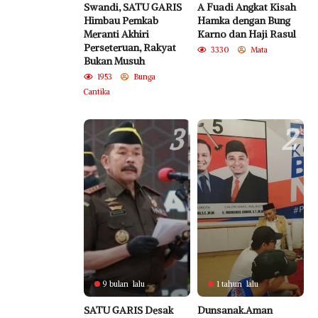
Swandi, SATU GARIS
A Fuadi Angkat Kisah
Himbau Pemkab
Hamka dengan Bung
Meranti Akhiri
Karno dan Haji Rasul
Perseteruan, Rakyat
3330
Mata
Bukan Musuh
1953
Bunga
Cantika
3
2
9 bulan lalu
1 tahun lalu
SATU GARIS Desak
Dunsanak.Aman