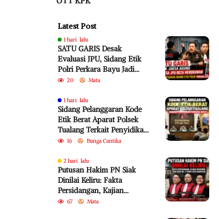
OTT KPK
Latest Post
1 hari lalu
SATU GARIS Desak
Evaluasi JPU, Sidang Etik
Polri Perkara Bayu Jadi
Sorotan
20
Mata
1 hari lalu
Sidang Pelanggaran Kode
Etik Berat Aparat Polsek
Tualang Terkait Penyidikan
Perkara Bayu
16
Bunga Cantika
2 hari lalu
Putusan Hakim PN Siak
Dinilai Keliru: Fakta
Persidangan, Kajian
Akademik, dan SEMA No. 4
67
Mata
Tahun 2010 Diabaikan