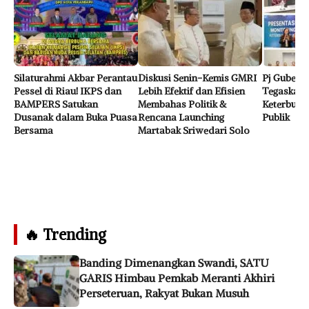
Silaturahmi Akbar Perantau
Diskusi Senin-Kemis GMRI
Pj Gubern
Pessel di Riau! IKPS dan
Lebih Efektif dan Efisien
Tegaskan 
BAMPERS Satukan
Membahas Politik &
Keterbuka
Dusanak dalam Buka Puasa
Rencana Launching
Publik
Bersama
Martabak Sriwedari Solo
🔥 Trending
Banding Dimenangkan Swandi, SATU
GARIS Himbau Pemkab Meranti Akhiri
Perseteruan, Rakyat Bukan Musuh