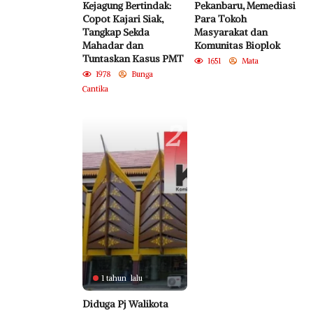
Kejagung Bertindak:
Pekanbaru, Memediasi
Copot Kajari Siak,
Para Tokoh
Tangkap Sekda
Masyarakat dan
Mahadar dan
Komunitas Bioplok
Tuntaskan Kasus PMT
1651
Mata
1978
Bunga
Cantika
2
1 tahun lalu
Diduga Pj Walikota