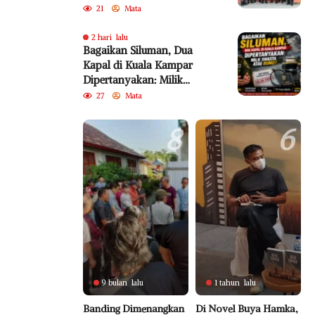
Pengabdian untuk
21
Mata
Kemanusiaan
2 hari lalu
Bagaikan Siluman, Dua
Kapal di Kuala Kampar
Dipertanyakan: Milik
Swasta atau BUMD?
27
Mata
8
6
9 bulan lalu
1 tahun lalu
Banding Dimenangkan
Di Novel Buya Hamka,