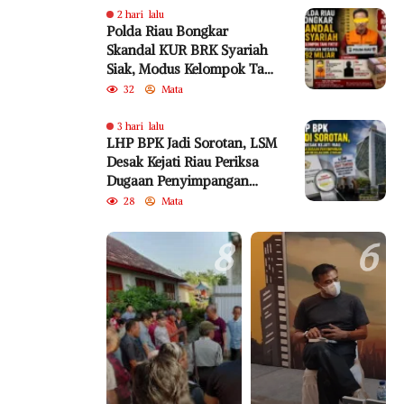
2 hari lalu
Polda Riau Bongkar
Skandal KUR BRK Syariah
Siak, Modus Kelompok Tani
Fiktif Diduga Rugikan
32
Mata
Negara Rp18,92 Miliar
3 hari lalu
LHP BPK Jadi Sorotan, LSM
Desak Kejati Riau Periksa
Dugaan Penyimpangan
Program Bedelau BRK
28
Mata
Syariah
8
6