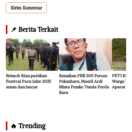
📌 Berita Terkait
Brimob Riau pastikan
Kenaikan PBB 300 Persen
PETI Kuan
Festival Pacu Jalur 2025
Pekanbaru, Masril Ardi
Warga Tu
aman dan lancar
Minta Pemko Tunda Perda
Aparat Iku
Baru
🔥 Trending