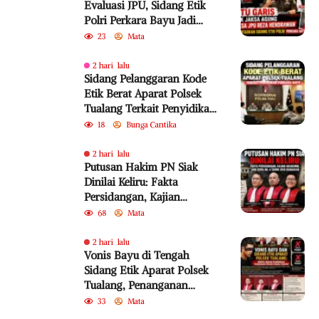
Evaluasi JPU, Sidang Etik
Polri Perkara Bayu Jadi
Sorotan
23
Mata
2 hari lalu
Sidang Pelanggaran Kode
Etik Berat Aparat Polsek
Tualang Terkait Penyidikan
Perkara Bayu
18
Bunga Cantika
2 hari lalu
Putusan Hakim PN Siak
Dinilai Keliru: Fakta
Persidangan, Kajian
Akademik, dan SEMA No. 4
68
Mata
Tahun 2010 Diabaikan
2 hari lalu
Vonis Bayu di Tengah
Sidang Etik Aparat Polsek
Tualang, Penanganan
Perkara Kembali Jadi
33
Mata
Sorotan