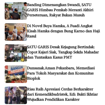
Banding Dimenangkan Swandi, SATU
GARIS Himbau Pemkab Meranti Akhiri
Perseteruan, Rakyat Bukan Musuh
Di Novel Buya Hamka, A Fuadi Angkat
Kisah Hamka dengan Bung Karno dan Haji
Rasul
SATU GARIS Desak Kejagung Bertindak:
Copot Kajari Siak, Tangkap Sekda Mahadar
dan Tuntaskan Kasus PMT
Dunsanak.Aman Pekanbaru, Memediasi
Para Tokoh Masyarakat dan Komunitas
Bioplok
Riau Raih Apresiasi Cerdas Berkarakter
dari Kemendikbudristek, Edi: Bukti Ikhtiar
Wujudkan Pendidikan Karakter