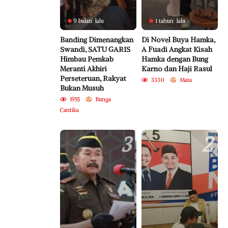
9 bulan lalu
1 tahun lalu
Banding Dimenangkan
Di Novel Buya Hamka,
Swandi, SATU GARIS
A Fuadi Angkat Kisah
Himbau Pemkab
Hamka dengan Bung
Meranti Akhiri
Karno dan Haji Rasul
Perseteruan, Rakyat
3330
Mata
Bukan Musuh
1955
Bunga
Cantika
3
2