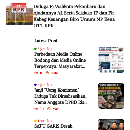
Diduga Pj Walikota Pekanbaru dan
Ajudannya AL Serta Sekdako IP dan Plt
Kabag Keuangan Biro Umum NP Kena
OTT KPK
Latest Post
3 jam lalu
Perbedaan Media Online
Bodong dan Media Online
Terpercaya, Masyarakat
Diminta Lebih Cermat
11
Mata
Cegah Penyebaran Hoaks
4 jam lalu
Janji “Uang Komitmen”
Diduga Tak Direalisasikan,
Nama Anggota DPRD Riau
dari PKB Jadi Sorotan
20
Mata
1 hari lalu
SATU GARIS Desak