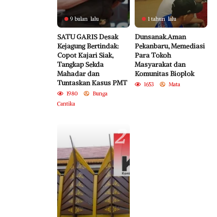
9 bulan lalu
1 tahun lalu
SATU GARIS Desak
Dunsanak.Aman
Kejagung Bertindak:
Pekanbaru, Memediasi
Copot Kajari Siak,
Para Tokoh
Tangkap Sekda
Masyarakat dan
Mahadar dan
Komunitas Bioplok
Tuntaskan Kasus PMT
1653
Mata
1980
Bunga
Cantika
2