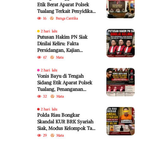
Etik Berat Aparat Polsek
Tualang Terkait Penyidikan
Perkara Bayu
16
Bunga Cantika
2 hari lalu
Putusan Hakim PN Siak
Dinilai Keliru: Fakta
Persidangan, Kajian
Akademik, dan SEMA No. 4
67
Mata
Tahun 2010 Diabaikan
2 hari lalu
Vonis Bayu di Tengah
Sidang Etik Aparat Polsek
Tualang, Penanganan
Perkara Kembali Jadi
32
Mata
Sorotan
2 hari lalu
Polda Riau Bongkar
Skandal KUR BRK Syariah
Siak, Modus Kelompok Tani
Fiktif Diduga Rugikan
29
Mata