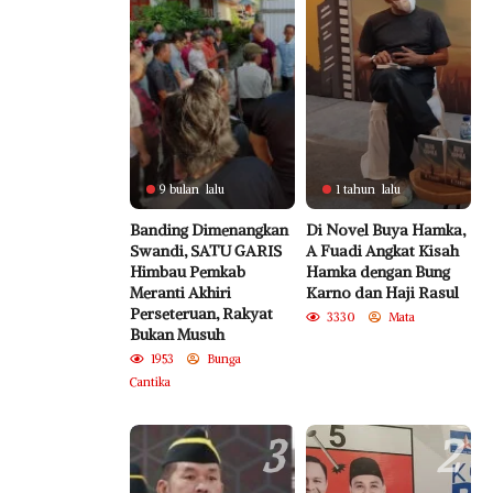
9 bulan lalu
1 tahun lalu
Banding Dimenangkan
Di Novel Buya Hamka,
Swandi, SATU GARIS
A Fuadi Angkat Kisah
Himbau Pemkab
Hamka dengan Bung
Meranti Akhiri
Karno dan Haji Rasul
Perseteruan, Rakyat
3330
Mata
Bukan Musuh
1953
Bunga
Cantika
3
2