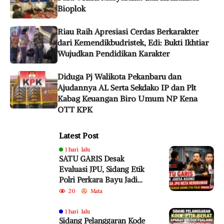
Bioplok
Riau Raih Apresiasi Cerdas Berkarakter
dari Kemendikbudristek, Edi: Bukti Ikhtiar
Wujudkan Pendidikan Karakter
Diduga Pj Walikota Pekanbaru dan
Ajudannya AL Serta Sekdako IP dan Plt
Kabag Keuangan Biro Umum NP Kena
OTT KPK
Latest Post
1 hari lalu
SATU GARIS Desak
Evaluasi JPU, Sidang Etik
Polri Perkara Bayu Jadi
Sorotan
20
Mata
1 hari lalu
Sidang Pelanggaran Kode