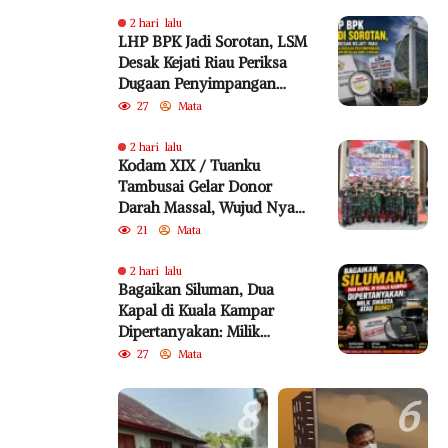
Negara Rp18,92 Miliar
2 hari lalu
LHP BPK Jadi Sorotan, LSM
Desak Kejati Riau Periksa
Dugaan Penyimpangan
Program Bedelau BRK
27
Mata
Syariah
2 hari lalu
Kodam XIX / Tuanku
Tambusai Gelar Donor
Darah Massal, Wujud Nyata
Pengabdian untuk
21
Mata
Kemanusiaan
2 hari lalu
Bagaikan Siluman, Dua
Kapal di Kuala Kampar
Dipertanyakan: Milik
Swasta atau BUMD?
27
Mata
8
6