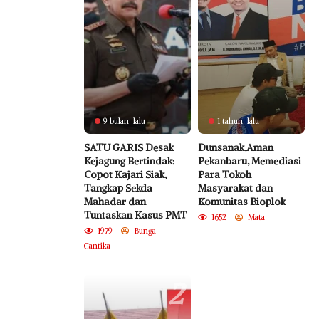
9 bulan lalu
1 tahun lalu
SATU GARIS Desak
Dunsanak.Aman
Kejagung Bertindak:
Pekanbaru, Memediasi
Copot Kajari Siak,
Para Tokoh
Tangkap Sekda
Masyarakat dan
Mahadar dan
Komunitas Bioplok
Tuntaskan Kasus PMT
1652
Mata
1979
Bunga
Cantika
2