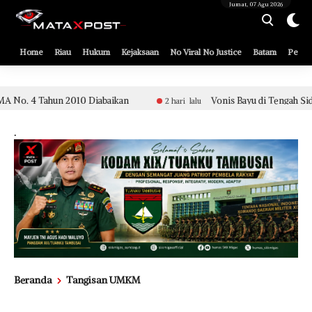
[gnpub_google_news_follow]
Jumat, 07 Agu 2026
Home
Riau
Hukum
Kejaksaan
No Viral No Justice
Batam
Pemko
ikan
Vonis Bayu di Tengah Sidang Etik Aparat Polsek Tua
2 hari lalu
.
Beranda
Tangisan UMKM