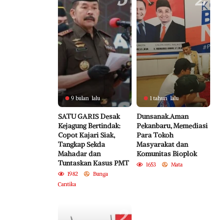
9 bulan lalu
1 tahun lalu
SATU GARIS Desak
Dunsanak.Aman
Kejagung Bertindak:
Pekanbaru, Memediasi
Copot Kajari Siak,
Para Tokoh
Tangkap Sekda
Masyarakat dan
Mahadar dan
Komunitas Bioplok
Tuntaskan Kasus PMT
1653
Mata
1982
Bunga
Cantika
2