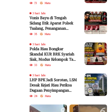
Akademik, dan SEMA No. 4
73
Mata
Tahun 2010 Diabaikan
3 hari lalu
Vonis Bayu di Tengah
Sidang Etik Aparat Polsek
Tualang, Penanganan
Perkara Kembali Jadi
35
Mata
Sorotan
3 hari lalu
Polda Riau Bongkar
Skandal KUR BRK Syariah
Siak, Modus Kelompok Tani
Fiktif Diduga Rugikan
33
Mata
Negara Rp18,92 Miliar
3 hari lalu
LHP BPK Jadi Sorotan, LSM
Desak Kejati Riau Periksa
Dugaan Penyimpangan
Program Bedelau BRK
28
Mata
Syariah
8
6