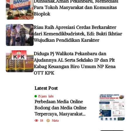
Dunsanak.Aman Pekanbaru, Memediasi
Para Tokoh Masyarakat dan Komunitas
Bioplok
Riau Raih Apresiasi Cerdas Berkarakter
dari Kemendikbudristek, Edi: Bukti Ikhtiar
Wujudkan Pendidikan Karakter
Diduga Pj Walikota Pekanbaru dan
Ajudannya AL Serta Sekdako IP dan Plt
Kabag Keuangan Biro Umum NP Kena
OTT KPK
Latest Post
15 jam lalu
Perbedaan Media Online
Bodong dan Media Online
Terpercaya, Masyarakat
Diminta Lebih Cermat
18
Mata
Cegah Penyebaran Hoaks