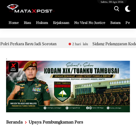
[gnpub_google_news_follow]
Sabtu, 08 Agu 2026
Home
Riau
Hukum
Kejaksaan
No Viral No Justice
Batam
Pemko
tan
Sidang Pelanggaran Kode Etik Berat Aparat Polsek Tua
2 hari lalu
.
Beranda
Upaya Pembungkaman Pers