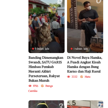
9 bulan lalu
1 tahun lalu
Banding Dimenangkan
Di Novel Buya Hamka,
Swandi, SATU GARIS
A Fuadi Angkat Kisah
Himbau Pemkab
Hamka dengan Bung
Meranti Akhiri
Karno dan Haji Rasul
Perseteruan, Rakyat
3332
Mata
Bukan Musuh
1956
Bunga
Cantika
3
2