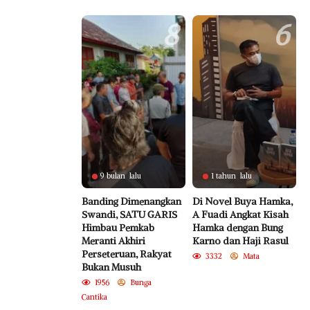
Syariah
8
6
9 bulan lalu
1 tahun lalu
Banding Dimenangkan
Di Novel Buya Hamka,
Swandi, SATU GARIS
A Fuadi Angkat Kisah
Himbau Pemkab
Hamka dengan Bung
Meranti Akhiri
Karno dan Haji Rasul
Perseteruan, Rakyat
3332
Mata
Bukan Musuh
1956
Bunga
Cantika