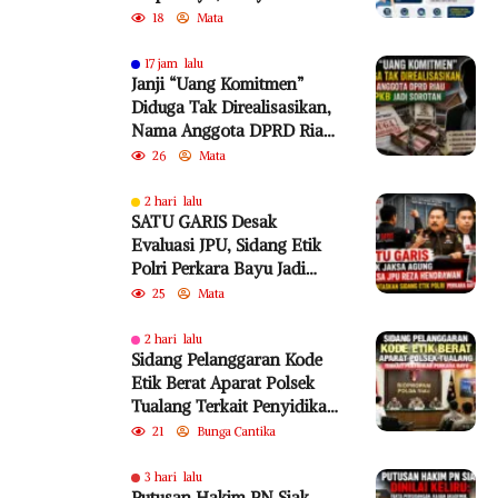
Diminta Lebih Cermat
18
Mata
Cegah Penyebaran Hoaks
17 jam lalu
Janji “Uang Komitmen”
Diduga Tak Direalisasikan,
Nama Anggota DPRD Riau
dari PKB Jadi Sorotan
26
Mata
2 hari lalu
SATU GARIS Desak
Evaluasi JPU, Sidang Etik
Polri Perkara Bayu Jadi
Sorotan
25
Mata
2 hari lalu
Sidang Pelanggaran Kode
Etik Berat Aparat Polsek
Tualang Terkait Penyidikan
Perkara Bayu
21
Bunga Cantika
3 hari lalu
Putusan Hakim PN Siak