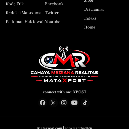
Siber
Kode Etik
Facebook
Disclaimer
Redaksi Mataxpost
Twitter
Indeks
Pedoman Hak Jawab
Youtube
Home
𝐜𝐨𝐧𝐧𝐞𝐜𝐭 𝐰𝐢𝐭𝐡 𝐦𝐞: 𝐗𝐏𝐎𝐒𝐓
𝐌𝐚𝐭𝐚𝐱𝐩𝐨𝐬𝐭.𝐜𝐨𝐦 | 𝐜𝐨𝐩𝐲𝐫𝐢𝐠𝐡𝐭@𝟐𝟎𝟐𝟒