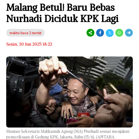
Malang Betul! Baru Bebas
Nurhadi Diciduk KPK Lagi
waktu baca 2 menit
Senin, 30 Jun 2025 18:22
Mantan Sekretaris Mahkamah Agung (MA) Nurhadi seusai menjalani
pemeriksaan di Gedung KPK, Jakarta, Rabu (15/6). (ANTARA