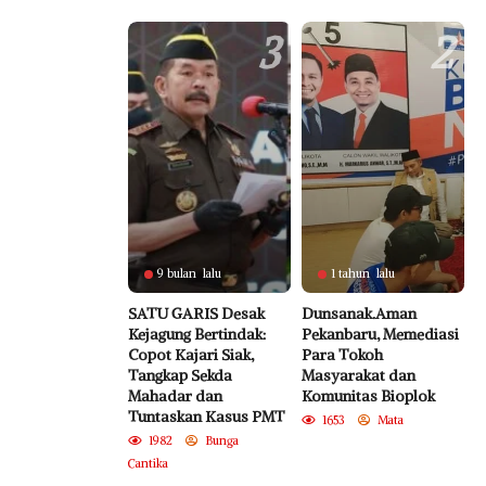
3
2
9 bulan lalu
1 tahun lalu
SATU GARIS Desak
Dunsanak.Aman
Kejagung Bertindak:
Pekanbaru, Memediasi
Copot Kajari Siak,
Para Tokoh
Tangkap Sekda
Masyarakat dan
Mahadar dan
Komunitas Bioplok
Tuntaskan Kasus PMT
1653
Mata
1982
Bunga
Cantika