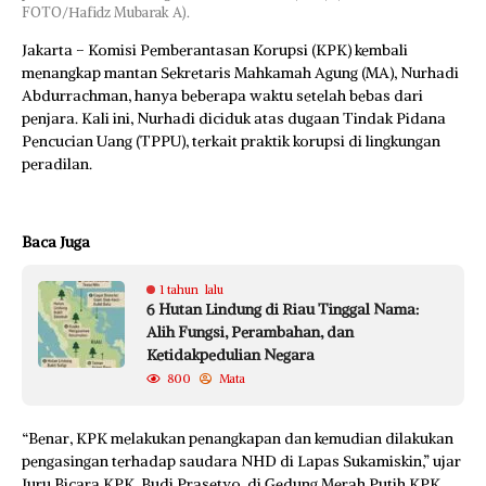
FOTO/Hafidz Mubarak A).
Jakarta – Komisi Pemberantasan Korupsi (KPK) kembali
menangkap mantan Sekretaris Mahkamah Agung (MA), Nurhadi
Abdurrachman, hanya beberapa waktu setelah bebas dari
penjara. Kali ini, Nurhadi diciduk atas dugaan Tindak Pidana
Pencucian Uang (TPPU), terkait praktik korupsi di lingkungan
peradilan.
Baca Juga
1 tahun lalu
6 Hutan Lindung di Riau Tinggal Nama:
Alih Fungsi, Perambahan, dan
Ketidakpedulian Negara
800
Mata
“Benar, KPK melakukan penangkapan dan kemudian dilakukan
pengasingan terhadap saudara NHD di Lapas Sukamiskin,” ujar
Juru Bicara KPK, Budi Prasetyo, di Gedung Merah Putih KPK,