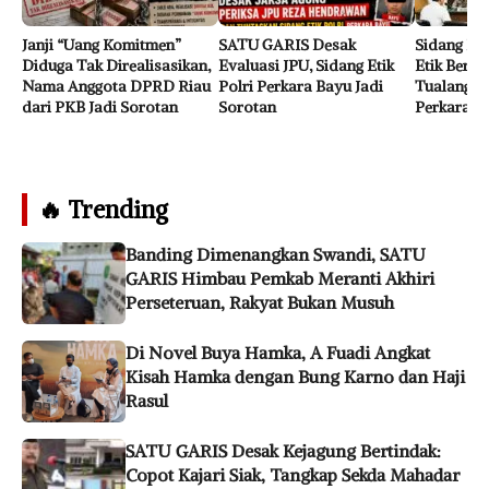
Janji “Uang Komitmen”
SATU GARIS Desak
Sidang Pe
Diduga Tak Direalisasikan,
Evaluasi JPU, Sidang Etik
Etik Berat
Nama Anggota DPRD Riau
Polri Perkara Bayu Jadi
Tualang Te
dari PKB Jadi Sorotan
Sorotan
Perkara B
🔥 Trending
Banding Dimenangkan Swandi, SATU
GARIS Himbau Pemkab Meranti Akhiri
Perseteruan, Rakyat Bukan Musuh
Di Novel Buya Hamka, A Fuadi Angkat
Kisah Hamka dengan Bung Karno dan Haji
Rasul
SATU GARIS Desak Kejagung Bertindak:
Copot Kajari Siak, Tangkap Sekda Mahadar