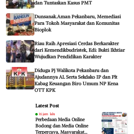
dan Tuntaskan Kasus PMT
Dunsanak.Aman Pekanbaru, Memediasi
Para Tokoh Masyarakat dan Komunitas
Bioplok
Riau Raih Apresiasi Cerdas Berkarakter
dari Kemendikbudristek, Edi: Bukti Ikhtiar
Wujudkan Pendidikan Karakter
Diduga Pj Walikota Pekanbaru dan
Ajudannya AL Serta Sekdako IP dan Plt
Kabag Keuangan Biro Umum NP Kena
OTT KPK
Latest Post
16 jam lalu
Perbedaan Media Online
Bodong dan Media Online
Terpercaya, Masyarakat