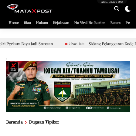
[gnpub_google_news_follow]
Sabtu, 08 Agu 2026
Home
Riau
Hukum
Kejaksaan
No Viral No Justice
Batam
Pemko
an
Sidang Pelanggaran Kode Etik Berat Aparat Polsek Tual
2 hari lalu
.
Beranda
Dugaan Tipikor