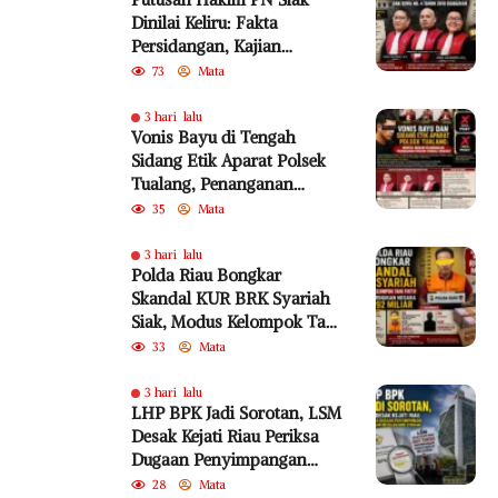
Dinilai Keliru: Fakta
Persidangan, Kajian
Akademik, dan SEMA No. 4
73
Mata
Tahun 2010 Diabaikan
3 hari lalu
Vonis Bayu di Tengah
Sidang Etik Aparat Polsek
Tualang, Penanganan
Perkara Kembali Jadi
35
Mata
Sorotan
3 hari lalu
Polda Riau Bongkar
Skandal KUR BRK Syariah
Siak, Modus Kelompok Tani
Fiktif Diduga Rugikan
33
Mata
Negara Rp18,92 Miliar
3 hari lalu
LHP BPK Jadi Sorotan, LSM
Desak Kejati Riau Periksa
Dugaan Penyimpangan
Program Bedelau BRK
28
Mata