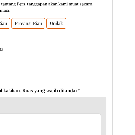
9 tentang Pers, tanggapan akan kami muat secara
masi.
iau
Provinsi Riau
Unilak
ta
likasikan.
Ruas yang wajib ditandai
*