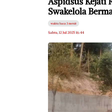
Aspidsus Kejati 
Swakelola Berma
waktu baca 3 menit
Sabtu, 12 Jul 2025 16:44