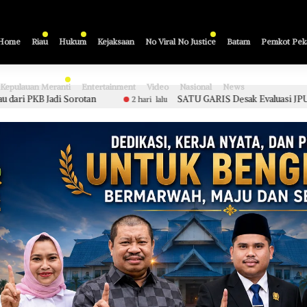
Home
Riau
Hukum
Kejaksaan
No Viral No Justice
Batam
Pemkot Pek
Kepulauan Meranti
Entertainment
Video
Nasional
News
SATU GARIS Desak Evaluasi JPU, Sidang Etik Polri Perkar
2 hari lalu