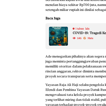
menelan biaya sekitar Rp700 juta, namu
setengah miliar rupiah ini dinilai sebag
Baca Juga
1 tahun lalu
COVID-19: Tragedi K
646
Mata
Ade menegaskan pihaknya akan segera me
juga meminta pertanggungjawaban penuh d
memiliki otoritas dalam pelaksanaan swa
rincian anggaran, rektor diminta mem
proyek secara transparan serta memperba
Yayasan Raja Ali Haji selaku pengelola
Efendi dan Pembina Yayasan Datuk Rusli
mengevaluasi tata kelola proyek kampus 
yang terlihat miring dan tidak stabil, 
yayasan terhadap proyek-proyek swakel