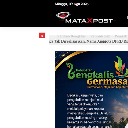
[gnpub_google_news_follow]
Minggu, 09 Agu 2026
x
Pemkab Bengkalis
Pemkab Siak
Pemkab 
Diduga Tak Direalisasikan, Nama Anggota DPRD Riau dari PKB Jadi Sorotan