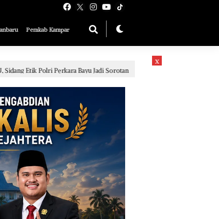
anbaru
Pemkab Kampar
x
a Bayu Jadi Sorotan
Sidang Pelanggaran Kode Etik Berat 
3 hari lalu