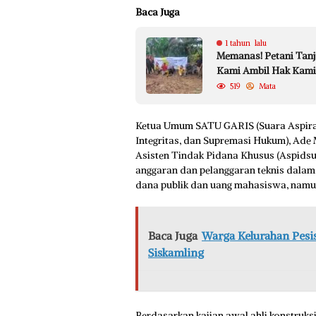
Baca Juga
1 tahun lalu
Memanas! Petani Tanju
Kami Ambil Hak Kami
519
Mata
Ketua Umum SATU GARIS (Suara Aspiras
Integritas, dan Supremasi Hukum), Ade
Asisten Tindak Pidana Khusus (Aspids
anggaran dan pelanggaran teknis dalam
dana publik dan uang mahasiswa, namun
Baca Juga
Warga Kelurahan Pes
Siskamling
Berdasarkan kajian awal ahli konstruk