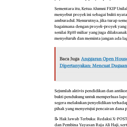
Sementara itu, Ketua Alumni FKIP Unilak
menyebut proyek ini sebagai bukti nya
amburadul. Menurutnya, jika turap semet
bagaimana dengan proyek-proyek yang l
senilai Rp10 miliar yang juga dilaksana
menyeluruh dan meminta jangan ada lag
Baca Juga
Anggaran Open House 
Dipertanyakan: Mencuat Dugaan 
Sejumlah aktivis pendidikan dan antik
bukti pendukung untuk memperluas lapo
segera melakukan penyelidikan terhadap
pihak yang menyetujui pencairan dana p
📝 Hak Jawab Terbuka: Redaksi X-POST
dan Pembina Yayasan Raja Ali Haji, se