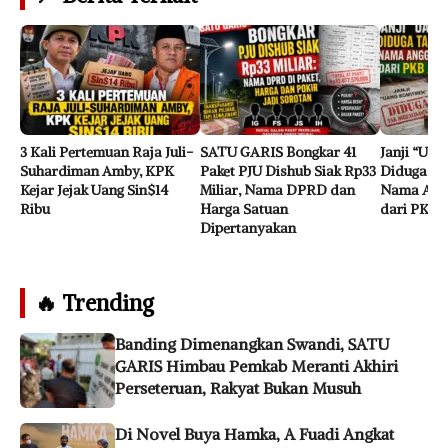
3 Kali Pertemuan Raja Juli-
SATU GARIS Bongkar 41
Janji “Ua
Suhardiman Amby, KPK
Paket PJU Dishub Siak Rp33
Diduga Tak
Kejar Jejak Uang Sin$14
Miliar, Nama DPRD dan
Nama Ang
Ribu
Harga Satuan
dari PKB 
Dipertanyakan
🔥 Trending
Banding Dimenangkan Swandi, SATU
GARIS Himbau Pemkab Meranti Akhiri
Perseteruan, Rakyat Bukan Musuh
Di Novel Buya Hamka, A Fuadi Angkat