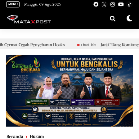
[gnpub_google_news_follow]
Minggu, 09 Agu 2026
MENU
ran Hoaks
Janji “Uang Komitmen” Diduga Tak Direalisasi
1 hari lalu
Beranda
Hukum