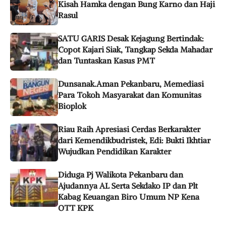
Kisah Hamka dengan Bung Karno dan Haji
Rasul
SATU GARIS Desak Kejagung Bertindak:
Copot Kajari Siak, Tangkap Sekda Mahadar
dan Tuntaskan Kasus PMT
Dunsanak.Aman Pekanbaru, Memediasi
Para Tokoh Masyarakat dan Komunitas
Bioplok
Riau Raih Apresiasi Cerdas Berkarakter
dari Kemendikbudristek, Edi: Bukti Ikhtiar
Wujudkan Pendidikan Karakter
Diduga Pj Walikota Pekanbaru dan
Ajudannya AL Serta Sekdako IP dan Plt
Kabag Keuangan Biro Umum NP Kena
OTT KPK