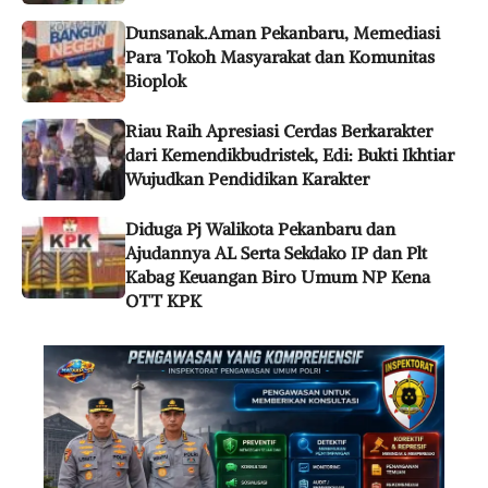
Dunsanak.Aman Pekanbaru, Memediasi
Para Tokoh Masyarakat dan Komunitas
Bioplok
Riau Raih Apresiasi Cerdas Berkarakter
dari Kemendikbudristek, Edi: Bukti Ikhtiar
Wujudkan Pendidikan Karakter
Diduga Pj Walikota Pekanbaru dan
Ajudannya AL Serta Sekdako IP dan Plt
Kabag Keuangan Biro Umum NP Kena
OTT KPK