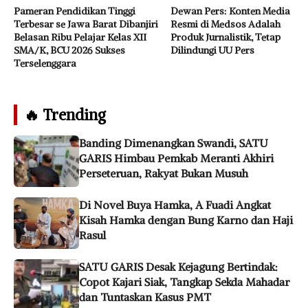
Pameran Pendidikan Tinggi
Dewan Pers: Konten Media
Terbesar se Jawa Barat Dibanjiri
Resmi di Medsos Adalah
Belasan Ribu Pelajar Kelas XII
Produk Jurnalistik, Tetap
SMA/K, BCU 2026 Sukses
Dilindungi UU Pers
Terselenggara
🔥 Trending
Banding Dimenangkan Swandi, SATU
GARIS Himbau Pemkab Meranti Akhiri
Perseteruan, Rakyat Bukan Musuh
Di Novel Buya Hamka, A Fuadi Angkat
Kisah Hamka dengan Bung Karno dan Haji
Rasul
SATU GARIS Desak Kejagung Bertindak:
Copot Kajari Siak, Tangkap Sekda Mahadar
dan Tuntaskan Kasus PMT