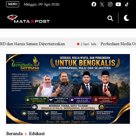
[gnpub_google_news_follow]
Minggu, 09 Agu 2026
MENU
atuan Dipertanyakan
Perbedaan Media Online Bodong dan
2 hari lalu
Beranda
Edukasi