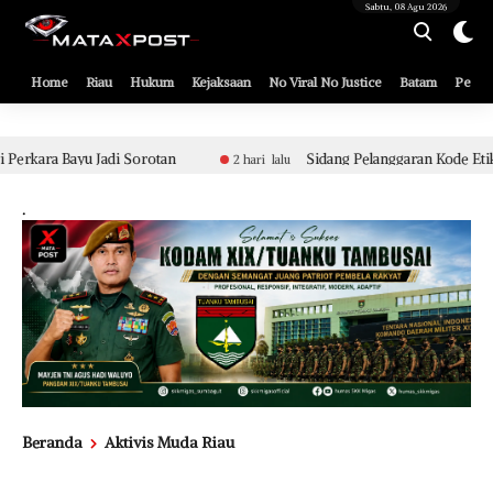
[gnpub_google_news_follow]
Sabtu, 08 Agu 2026
Home
Riau
Hukum
Kejaksaan
No Viral No Justice
Batam
Pemko
tan
Sidang Pelanggaran Kode Etik Berat Aparat Polsek Tua
2 hari lalu
.
Beranda
Aktivis Muda Riau