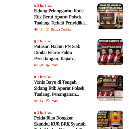
2 hari lalu
Sidang Pelanggaran Kode
Etik Berat Aparat Polsek
Tualang Terkait Penyidikan
Perkara Bayu
19
Bunga Cantika
2 hari lalu
Putusan Hakim PN Siak
Dinilai Keliru: Fakta
Persidangan, Kajian
Akademik, dan SEMA No. 4
68
Mata
Tahun 2010 Diabaikan
2 hari lalu
Vonis Bayu di Tengah
Sidang Etik Aparat Polsek
Tualang, Penanganan
Perkara Kembali Jadi
33
Mata
Sorotan
3 hari lalu
Polda Riau Bongkar
Skandal KUR BRK Syariah