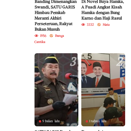
Banding Dimenangkan
Di Novel Buya Hamka,
Swandi, SATU GARIS
A Fuadi Angkat Kisah
Himbau Pemkab
Hamka dengan Bung
Meranti Akhiri
Karno dan Haji Rasul
Perseteruan, Rakyat
3332
Mata
Bukan Musuh
1956
Bunga
Cantika
3
2
9 bulan lalu
1 tahun lalu