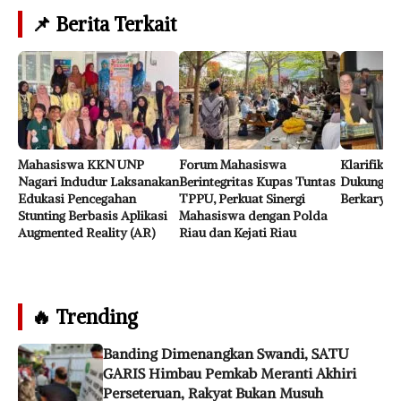
📌 Berita Terkait
Mahasiswa KKN UNP
Forum Mahasiswa
Klarifikas
Nagari Indudur Laksanakan
Berintegritas Kupas Tuntas
Dukungan 
Edukasi Pencegahan
TPPU, Perkuat Sinergi
Berkarya 
Stunting Berbasis Aplikasi
Mahasiswa dengan Polda
Augmented Reality (AR)
Riau dan Kejati Riau
🔥 Trending
Banding Dimenangkan Swandi, SATU
GARIS Himbau Pemkab Meranti Akhiri
Perseteruan, Rakyat Bukan Musuh