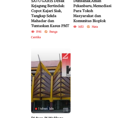
SATU GARIS Desak
Dunsanak.Aman
Kejagung Bertindak:
Pekanbaru, Memediasi
Copot Kajari Siak,
Para Tokoh
Tangkap Sekda
Masyarakat dan
Mahadar dan
Komunitas Bioplok
Tuntaskan Kasus PMT
1653
Mata
1981
Bunga
Cantika
2
1 tahun lalu