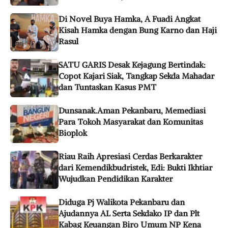
Di Novel Buya Hamka, A Fuadi Angkat
Kisah Hamka dengan Bung Karno dan Haji
Rasul
SATU GARIS Desak Kejagung Bertindak:
Copot Kajari Siak, Tangkap Sekda Mahadar
dan Tuntaskan Kasus PMT
Dunsanak.Aman Pekanbaru, Memediasi
Para Tokoh Masyarakat dan Komunitas
Bioplok
Riau Raih Apresiasi Cerdas Berkarakter
dari Kemendikbudristek, Edi: Bukti Ikhtiar
Wujudkan Pendidikan Karakter
Diduga Pj Walikota Pekanbaru dan
Ajudannya AL Serta Sekdako IP dan Plt
Kabag Keuangan Biro Umum NP Kena