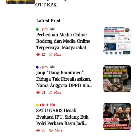
OTT KPK
Latest Post
5 jam lalu
Perbedaan Media Online
Bodong dan Media Online
Terpercaya, Masyarakat
Diminta Lebih Cermat
12
Mata
Cegah Penyebaran Hoaks
7 jam lalu
Janji “Uang Komitmen”
Diduga Tak Direalisasikan,
Nama Anggota DPRD Riau
dari PKB Jadi Sorotan
21
Mata
1 hari lalu
SATU GARIS Desak
Evaluasi JPU, Sidang Etik
Polri Perkara Bayu Jadi
Sorotan
23
Mata