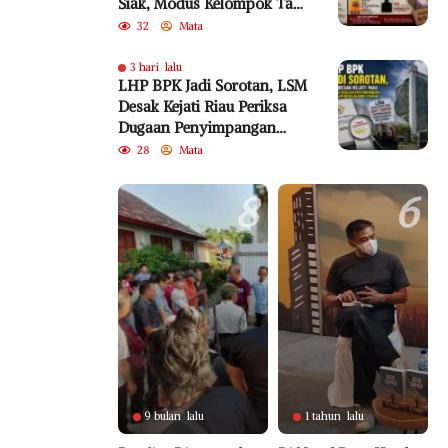
Siak, Modus Kelompok Tani
Fiktif Diduga Rugikan
32
Mata
Negara Rp18,92 Miliar
3 hari lalu
LHP BPK Jadi Sorotan, LSM
Desak Kejati Riau Periksa
Dugaan Penyimpangan
Program Bedelau BRK
28
Mata
Syariah
8
6
9 bulan lalu
1 tahun lalu