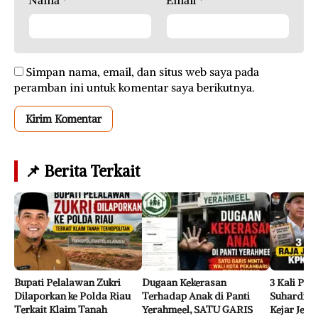
Nama
*
Email
*
Simpan nama, email, dan situs web saya pada
peramban ini untuk komentar saya berikutnya.
📌 Berita Terkait
Bupati Pelalawan Zukri
Dugaan Kekerasan
3 Kali Per
Dilaporkan ke Polda Riau
Terhadap Anak di Panti
Suhardim
Terkait Klaim Tanah
Yerahmeel, SATU GARIS
Kejar Jeja