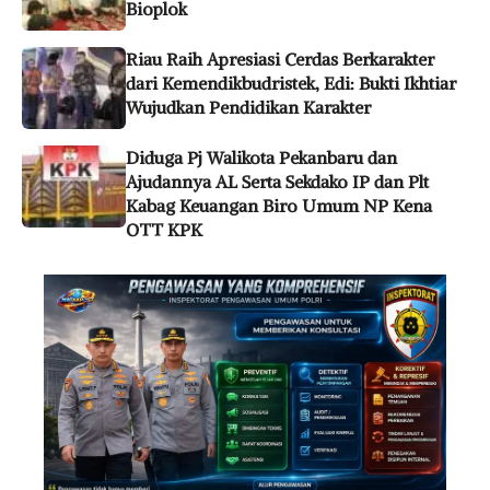
Bioplok
Riau Raih Apresiasi Cerdas Berkarakter
dari Kemendikbudristek, Edi: Bukti Ikhtiar
Wujudkan Pendidikan Karakter
Diduga Pj Walikota Pekanbaru dan
Ajudannya AL Serta Sekdako IP dan Plt
Kabag Keuangan Biro Umum NP Kena
OTT KPK