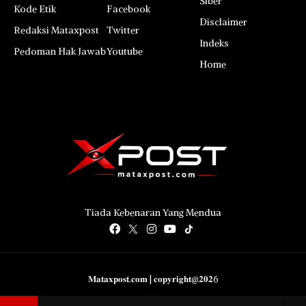
Siber
Kode Etik
Facebook
Disclaimer
Redaksi Mataxpost
Twitter
Indeks
Pedoman Hak Jawab
Youtube
Home
Tiada Kebenaran Yang Mendua
𝐌𝐚𝐭𝐚𝐱𝐩𝐨𝐬𝐭.𝐜𝐨𝐦 | 𝐜𝐨𝐩𝐲𝐫𝐢𝐠𝐡𝐭@𝟐𝟎𝟐6
LAINNYA