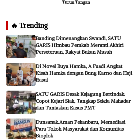
Turun Tangan
🔥 Trending
Banding Dimenangkan Swandi, SATU
GARIS Himbau Pemkab Meranti Akhiri
Perseteruan, Rakyat Bukan Musuh
Di Novel Buya Hamka, A Fuadi Angkat
Kisah Hamka dengan Bung Karno dan Haji
Rasul
SATU GARIS Desak Kejagung Bertindak:
Copot Kajari Siak, Tangkap Sekda Mahadar
dan Tuntaskan Kasus PMT
Dunsanak.Aman Pekanbaru, Memediasi
Para Tokoh Masyarakat dan Komunitas
Bioplok