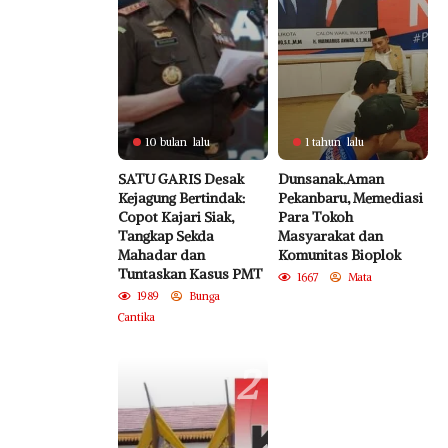
10 bulan lalu
1 tahun lalu
SATU GARIS Desak
Dunsanak.Aman
Kejagung Bertindak:
Pekanbaru, Memediasi
Copot Kajari Siak,
Para Tokoh
Tangkap Sekda
Masyarakat dan
Mahadar dan
Komunitas Bioplok
Tuntaskan Kasus PMT
1667
Mata
1989
Bunga
Cantika
2