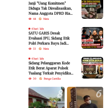
Janji “Uang Komitmen”
Diduga Tak Direalisasikan,
Nama Anggota DPRD Riau
dari PKB Jadi Sorotan
44
Mata
4 hari lalu
SATU GARIS Desak
Evaluasi JPU, Sidang Etik
Polri Perkara Bayu Jadi
Sorotan
33
Mata
4 hari lalu
Sidang Pelanggaran Kode
Etik Berat Aparat Polsek
Tualang Terkait Penyidikan
Perkara Bayu
30
Bunga Cantika
8
6