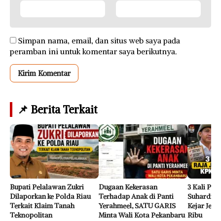
Simpan nama, email, dan situs web saya pada
peramban ini untuk komentar saya berikutnya.
📌 Berita Terkait
Bupati Pelalawan Zukri
Dugaan Kekerasan
3 Kali Per
Dilaporkan ke Polda Riau
Terhadap Anak di Panti
Suhardim
Terkait Klaim Tanah
Yerahmeel, SATU GARIS
Kejar Jeja
Teknopolitan
Minta Wali Kota Pekanbaru
Ribu