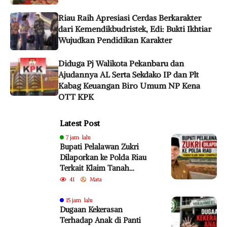
Riau Raih Apresiasi Cerdas Berkarakter
dari Kemendikbudristek, Edi: Bukti Ikhtiar
Wujudkan Pendidikan Karakter
Diduga Pj Walikota Pekanbaru dan
Ajudannya AL Serta Sekdako IP dan Plt
Kabag Keuangan Biro Umum NP Kena
OTT KPK
Latest Post
7 jam lalu
Bupati Pelalawan Zukri
Dilaporkan ke Polda Riau
Terkait Klaim Tanah
Teknopolitan
41
Mata
15 jam lalu
Dugaan Kekerasan
Terhadap Anak di Panti