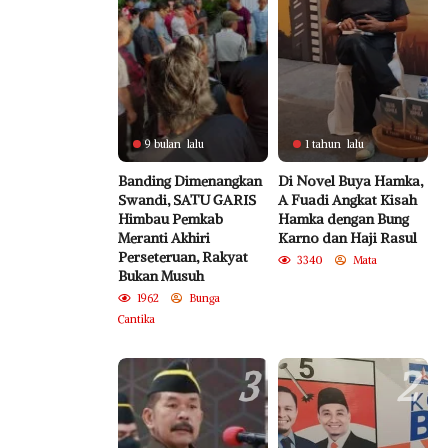
9 bulan lalu
1 tahun lalu
Banding Dimenangkan
Di Novel Buya Hamka,
Swandi, SATU GARIS
A Fuadi Angkat Kisah
Himbau Pemkab
Hamka dengan Bung
Meranti Akhiri
Karno dan Haji Rasul
Perseteruan, Rakyat
3340
Mata
Bukan Musuh
1962
Bunga
Cantika
3
2