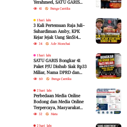
Yerahmeel, SATU GARIS
Minta Wali Kota Pekanbaru
41
Bunga Cantika
Turun Tangan
1 hari lalu
3 Kali Pertemuan Raja Juli-
Suhardiman Amby, KPK
Kejar Jejak Uang Sin$14
Ribu
34
Ade Monchai
1 hari lalu
SATU GARIS Bongkar 41
Paket PJU Dishub Siak Rp33
Miliar, Nama DPRD dan
Harga Satuan
60
Bunga Cantika
Dipertanyakan
2 hari lalu
Perbedaan Media Online
Bodong dan Media Online
Terpercaya, Masyarakat
Diminta Lebih Cermat
32
Mata
Cegah Penyebaran Hoaks
2 hari lalu