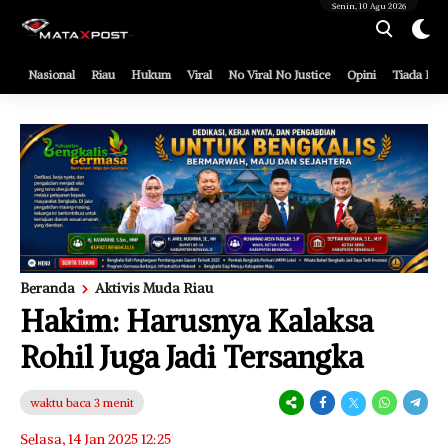
[gnpub_google_news_follow]
Senin, 10 Agu 2026
Nasional
Riau
Hukum
Viral
No Viral No Justice
Opini
Tiada Ke
Beranda
Aktivis Muda Riau
Hakim: Harusnya Kalaksa
Rohil Juga Jadi Tersangka
waktu baca 3 menit
Selasa, 14 Jan 2025 12:25