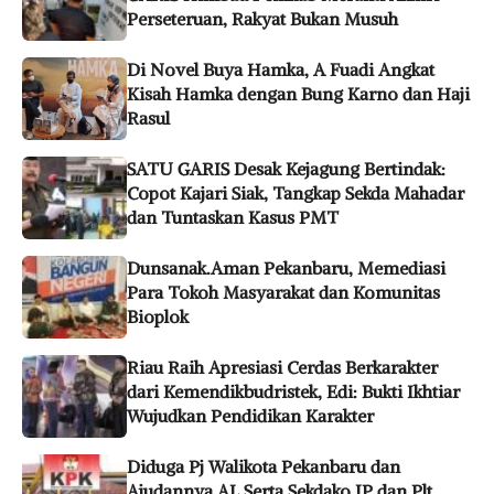
Perseteruan, Rakyat Bukan Musuh
Di Novel Buya Hamka, A Fuadi Angkat
Kisah Hamka dengan Bung Karno dan Haji
Rasul
SATU GARIS Desak Kejagung Bertindak:
Copot Kajari Siak, Tangkap Sekda Mahadar
dan Tuntaskan Kasus PMT
Dunsanak.Aman Pekanbaru, Memediasi
Para Tokoh Masyarakat dan Komunitas
Bioplok
Riau Raih Apresiasi Cerdas Berkarakter
dari Kemendikbudristek, Edi: Bukti Ikhtiar
Wujudkan Pendidikan Karakter
Diduga Pj Walikota Pekanbaru dan
Ajudannya AL Serta Sekdako IP dan Plt