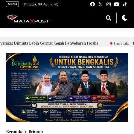
[gnpub_google_news_follow]
Minggu, 09 Agu 2026
MENU
Lebih Cermat Cegah Penyebaran Hoaks
Janji “Uang Komit
1 hari lalu
Beranda
Brimob