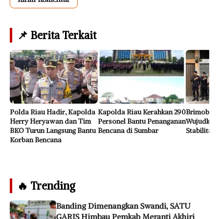
📌 Berita Terkait
Polda Riau Hadir, Kapolda
Kapolda Riau Kerahkan 290
Brimob Po
Herry Heryawan dan Tim
Personel Bantu Penanganan
Wujudkan 
BKO Turun Langsung Bantu
Bencana di Sumbar
Stabilita
Korban Bencana
🔥 Trending
Banding Dimenangkan Swandi, SATU
GARIS Himbau Pemkab Meranti Akhiri