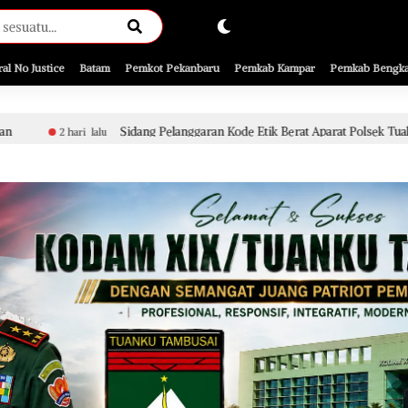
ral No Justice
Batam
Pemkot Pekanbaru
Pemkab Kampar
Pemkab Bengka
idang Pelanggaran Kode Etik Berat Aparat Polsek Tualang Terkait Penyidikan