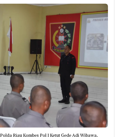
olda Riau Kombes Pol I Ketut Gede Adi Wibawa,