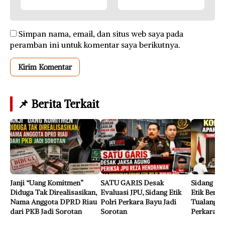
Simpan nama, email, dan situs web saya pada
peramban ini untuk komentar saya berikutnya.
📌 Berita Terkait
Janji “Uang Komitmen”
SATU GARIS Desak
Sidang Pe
Diduga Tak Direalisasikan,
Evaluasi JPU, Sidang Etik
Etik Berat
Nama Anggota DPRD Riau
Polri Perkara Bayu Jadi
Tualang Te
dari PKB Jadi Sorotan
Sorotan
Perkara B