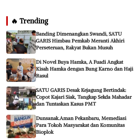
🔥 Trending
Banding Dimenangkan Swandi, SATU
GARIS Himbau Pemkab Meranti Akhiri
Perseteruan, Rakyat Bukan Musuh
Di Novel Buya Hamka, A Fuadi Angkat
Kisah Hamka dengan Bung Karno dan Haji
Rasul
SATU GARIS Desak Kejagung Bertindak:
Copot Kajari Siak, Tangkap Sekda Mahadar
dan Tuntaskan Kasus PMT
Dunsanak.Aman Pekanbaru, Memediasi
Para Tokoh Masyarakat dan Komunitas
Bioplok