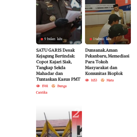
9 bulan lalu
1 tahun lalu
SATU GARIS Desak
Dunsanak.Aman
Kejagung Bertindak:
Pekanbaru, Memediasi
Copot Kajari Siak,
Para Tokoh
Tangkap Sekda
Masyarakat dan
Mahadar dan
Komunitas Bioplok
Tuntaskan Kasus PMT
1653
Mata
1981
Bunga
Cantika
2