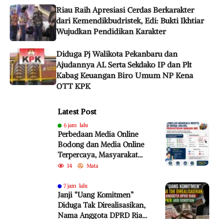
Riau Raih Apresiasi Cerdas Berkarakter
dari Kemendikbudristek, Edi: Bukti Ikhtiar
Wujudkan Pendidikan Karakter
Diduga Pj Walikota Pekanbaru dan
Ajudannya AL Serta Sekdako IP dan Plt
Kabag Keuangan Biro Umum NP Kena
OTT KPK
Latest Post
6 jam lalu
Perbedaan Media Online
Bodong dan Media Online
Terpercaya, Masyarakat
Diminta Lebih Cermat
14
Mata
Cegah Penyebaran Hoaks
7 jam lalu
Janji “Uang Komitmen”
Diduga Tak Direalisasikan,
Nama Anggota DPRD Riau