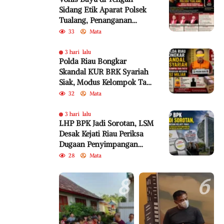
Sidang Etik Aparat Polsek
Tualang, Penanganan
Perkara Kembali Jadi
33
Mata
Sorotan
3 hari lalu
Polda Riau Bongkar
Skandal KUR BRK Syariah
Siak, Modus Kelompok Tani
Fiktif Diduga Rugikan
32
Mata
Negara Rp18,92 Miliar
3 hari lalu
LHP BPK Jadi Sorotan, LSM
Desak Kejati Riau Periksa
Dugaan Penyimpangan
Program Bedelau BRK
28
Mata
Syariah
8
6