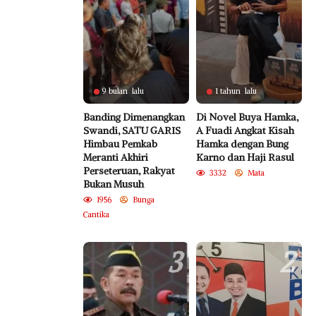
9 bulan lalu
1 tahun lalu
Banding Dimenangkan
Di Novel Buya Hamka,
Swandi, SATU GARIS
A Fuadi Angkat Kisah
Himbau Pemkab
Hamka dengan Bung
Meranti Akhiri
Karno dan Haji Rasul
Perseteruan, Rakyat
3332
Mata
Bukan Musuh
1956
Bunga
Cantika
3
2