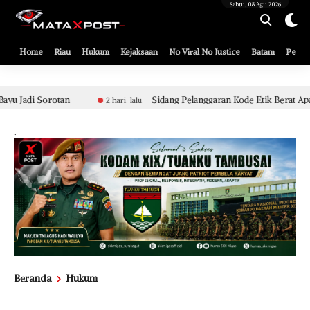
[gnpub_google_news_follow]
Sabtu, 08 Agu 2026
Home
Riau
Hukum
Kejaksaan
No Viral No Justice
Batam
Pemko
Sidang Pelanggaran Kode Etik Berat Aparat Polsek Tualang Terkait Penyi
u
.
Beranda
Hukum