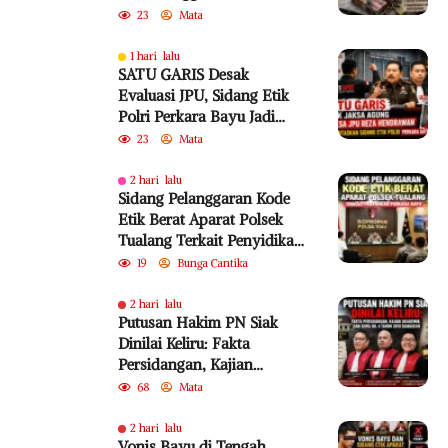
dari PKB Jadi Sorotan
23
Mata
1 hari lalu
SATU GARIS Desak
Evaluasi JPU, Sidang Etik
Polri Perkara Bayu Jadi
Sorotan
23
Mata
2 hari lalu
Sidang Pelanggaran Kode
Etik Berat Aparat Polsek
Tualang Terkait Penyidikan
Perkara Bayu
19
Bunga Cantika
2 hari lalu
Putusan Hakim PN Siak
Dinilai Keliru: Fakta
Persidangan, Kajian
Akademik, dan SEMA No. 4
68
Mata
Tahun 2010 Diabaikan
2 hari lalu
Vonis Bayu di Tengah