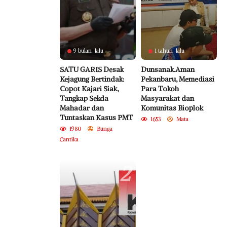
9 bulan lalu
1 tahun lalu
SATU GARIS Desak
Dunsanak.Aman
Kejagung Bertindak:
Pekanbaru, Memediasi
Copot Kajari Siak,
Para Tokoh
Tangkap Sekda
Masyarakat dan
Mahadar dan
Komunitas Bioplok
Tuntaskan Kasus PMT
1653
Mata
1980
Bunga
Cantika
2