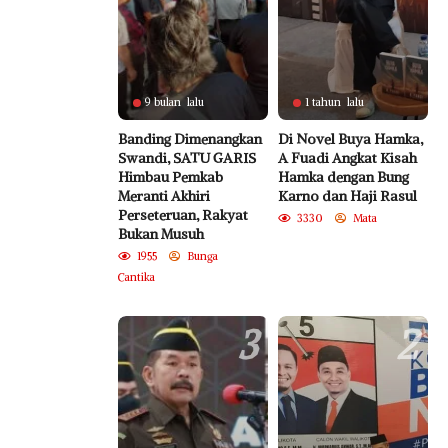
9 bulan lalu
1 tahun lalu
Banding Dimenangkan
Di Novel Buya Hamka,
Swandi, SATU GARIS
A Fuadi Angkat Kisah
Himbau Pemkab
Hamka dengan Bung
Meranti Akhiri
Karno dan Haji Rasul
Perseteruan, Rakyat
3330
Mata
Bukan Musuh
1955
Bunga
Cantika
3
2