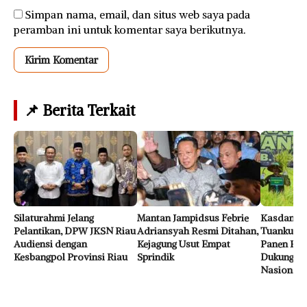
Simpan nama, email, dan situs web saya pada
peramban ini untuk komentar saya berikutnya.
📌 Berita Terkait
Silaturahmi Jelang
Mantan Jampidsus Febrie
Kasdam K
Pelantikan, DPW JKSN Riau
Adriansyah Resmi Ditahan,
Tuanku Ta
Audiensi dengan
Kejagung Usut Empat
Panen Raya
Kesbangpol Provinsi Riau
Sprindik
Dukung Ke
Nasional