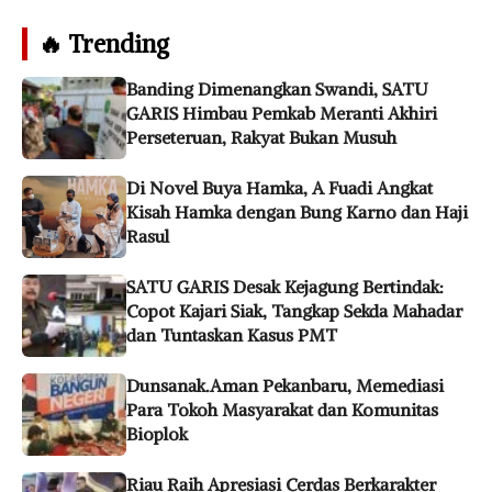
🔥 Trending
Banding Dimenangkan Swandi, SATU
GARIS Himbau Pemkab Meranti Akhiri
Perseteruan, Rakyat Bukan Musuh
Di Novel Buya Hamka, A Fuadi Angkat
Kisah Hamka dengan Bung Karno dan Haji
Rasul
SATU GARIS Desak Kejagung Bertindak:
Copot Kajari Siak, Tangkap Sekda Mahadar
dan Tuntaskan Kasus PMT
Dunsanak.Aman Pekanbaru, Memediasi
Para Tokoh Masyarakat dan Komunitas
Bioplok
Riau Raih Apresiasi Cerdas Berkarakter