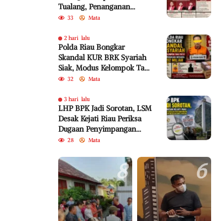
Tualang, Penanganan
Perkara Kembali Jadi
33
Mata
Sorotan
2 hari lalu
Polda Riau Bongkar
Skandal KUR BRK Syariah
Siak, Modus Kelompok Tani
Fiktif Diduga Rugikan
32
Mata
Negara Rp18,92 Miliar
3 hari lalu
LHP BPK Jadi Sorotan, LSM
Desak Kejati Riau Periksa
Dugaan Penyimpangan
Program Bedelau BRK
28
Mata
Syariah
8
6