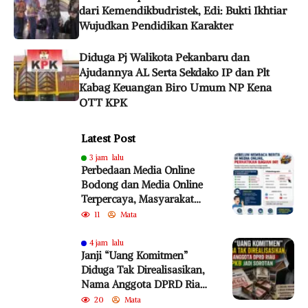
dari Kemendikbudristek, Edi: Bukti Ikhtiar
Wujudkan Pendidikan Karakter
Diduga Pj Walikota Pekanbaru dan
Ajudannya AL Serta Sekdako IP dan Plt
Kabag Keuangan Biro Umum NP Kena
OTT KPK
Latest Post
3 jam lalu
Perbedaan Media Online
Bodong dan Media Online
Terpercaya, Masyarakat
Diminta Lebih Cermat
11
Mata
Cegah Penyebaran Hoaks
4 jam lalu
Janji “Uang Komitmen”
Diduga Tak Direalisasikan,
Nama Anggota DPRD Riau
dari PKB Jadi Sorotan
20
Mata