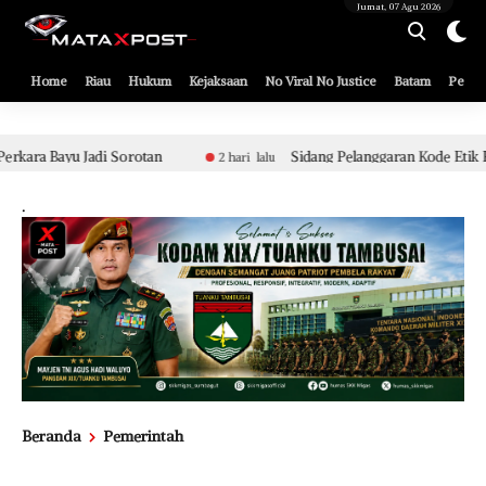
[gnpub_google_news_follow]
Jumat, 07 Agu 2026
Home
Riau
Hukum
Kejaksaan
No Viral No Justice
Batam
Pemko
Sidang Pelanggaran Kode Etik Berat Aparat Polsek Tualang Te
2 hari lalu
.
Beranda
Pemerintah