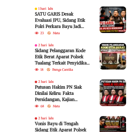
1 hari lalu
SATU GARIS Desak
Evaluasi JPU, Sidang Etik
Polri Perkara Bayu Jadi
Sorotan
23
Mata
2 hari lalu
Sidang Pelanggaran Kode
Etik Berat Aparat Polsek
Tualang Terkait Penyidikan
Perkara Bayu
18
Bunga Cantika
2 hari lalu
Putusan Hakim PN Siak
Dinilai Keliru: Fakta
Persidangan, Kajian
Akademik, dan SEMA No. 4
68
Mata
Tahun 2010 Diabaikan
2 hari lalu
Vonis Bayu di Tengah
Sidang Etik Aparat Polsek