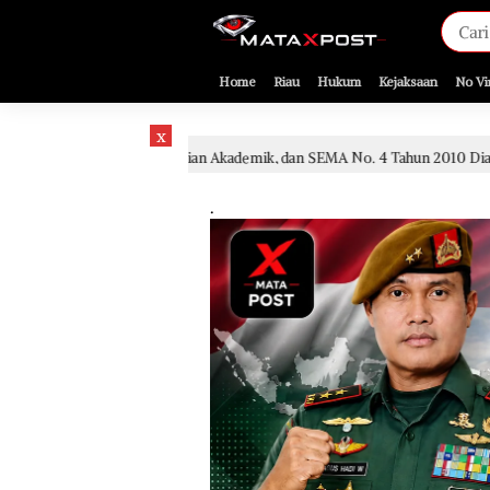
[gnpub_google_news_follow]
Home
Riau
Hukum
Kejaksaan
No Vi
x
ngan, Kajian Akademik, dan SEMA No. 4 Tahun 2010 Diabaikan
2 hari la
.