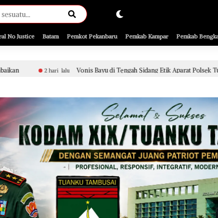
ral No Justice
Batam
Pemkot Pekanbaru
Pemkab Kampar
Pemkab Bengka
Vonis Bayu di Tengah Sidang Etik Aparat Polsek Tualang, Penanganan Per
lu