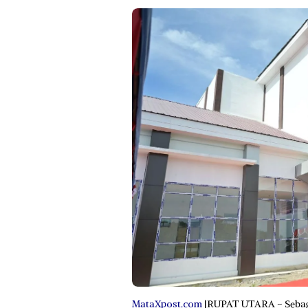
MataXpost.com
|RUPAT UTARA – Sebaga