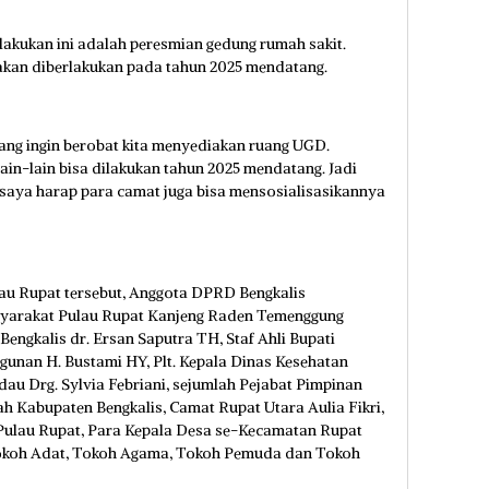
lakukan ini adalah peresmian gedung rumah sakit.
 akan diberlakukan pada tahun 2025 mendatang.
 yang ingin berobat kita menyediakan ruang UGD.
ain-lain bisa dilakukan tahun 2025 mendatang. Jadi
saya harap para camat juga bisa mensosialisasikannya
au Rupat tersebut, Anggota DPRD Bengkalis
syarakat Pulau Rupat Kanjeng Raden Temenggung
engkalis dr. Ersan Saputra TH, Staf Ahli Bupati
unan H. Bustami HY, Plt. Kepala Dinas Kesehatan
au Drg. Sylvia Febriani, sejumlah Pejabat Pimpinan
h Kabupaten Bengkalis, Camat Rupat Utara Aulia Fikri,
Pulau Rupat, Para Kepala Desa se-Kecamatan Rupat
Tokoh Adat, Tokoh Agama, Tokoh Pemuda dan Tokoh