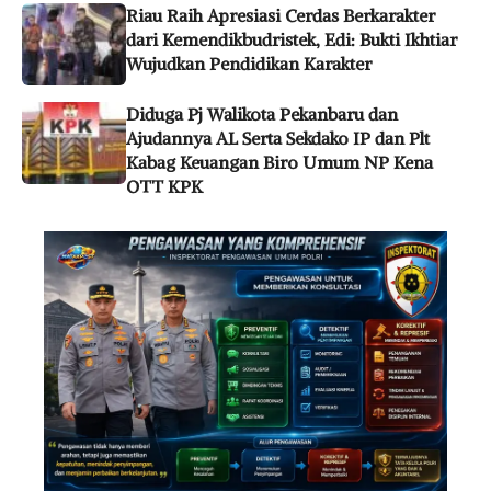
Riau Raih Apresiasi Cerdas Berkarakter
dari Kemendikbudristek, Edi: Bukti Ikhtiar
Wujudkan Pendidikan Karakter
Diduga Pj Walikota Pekanbaru dan
Ajudannya AL Serta Sekdako IP dan Plt
Kabag Keuangan Biro Umum NP Kena
OTT KPK