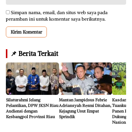
Simpan nama, email, dan situs web saya pada
peramban ini untuk komentar saya berikutnya.
📌 Berita Terkait
Silaturahmi Jelang
Mantan Jampidsus Febrie
Kasdam K
Pelantikan, DPW JKSN Riau
Adriansyah Resmi Ditahan,
Tuanku Ta
Audiensi dengan
Kejagung Usut Empat
Panen Raya
Kesbangpol Provinsi Riau
Sprindik
Dukung Ke
Nasional