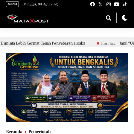
[gnpub_google_news_follow]
Minggu, 09 Agu 2026
MENU
ermat Cegah Penyebaran Hoaks
Janji “Uang Komitmen” Did
1 hari lalu
Beranda
Pemerintah