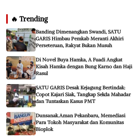
🔥 Trending
Banding Dimenangkan Swandi, SATU
GARIS Himbau Pemkab Meranti Akhiri
Perseteruan, Rakyat Bukan Musuh
Di Novel Buya Hamka, A Fuadi Angkat
Kisah Hamka dengan Bung Karno dan Haji
Rasul
SATU GARIS Desak Kejagung Bertindak:
Copot Kajari Siak, Tangkap Sekda Mahadar
dan Tuntaskan Kasus PMT
Dunsanak.Aman Pekanbaru, Memediasi
Para Tokoh Masyarakat dan Komunitas
Bioplok