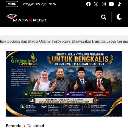
[gnpub_google_news_follow]
Minggu, 09 Agu 2026
MENU
 Media Online Terpercaya, Masyarakat Diminta Lebih Cermat Cegah Penyeb
Beranda
Nasional