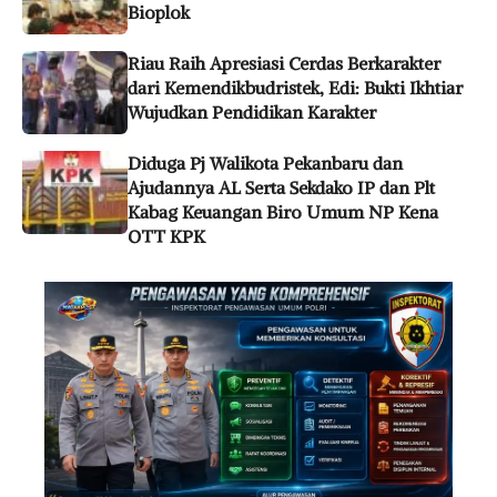
Bioplok
Riau Raih Apresiasi Cerdas Berkarakter
dari Kemendikbudristek, Edi: Bukti Ikhtiar
Wujudkan Pendidikan Karakter
Diduga Pj Walikota Pekanbaru dan
Ajudannya AL Serta Sekdako IP dan Plt
Kabag Keuangan Biro Umum NP Kena
OTT KPK