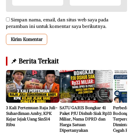
Simpan nama, email, dan situs web saya pada
peramban ini untuk komentar saya berikutnya.
📌 Berita Terkait
3 Kali Pertemuan Raja Juli-
SATU GARIS Bongkar 41
Perbedaan
Suhardiman Amby, KPK
Paket PJU Dishub Siak Rp33
Bodong da
Kejar Jejak Uang Sin$14
Miliar, Nama DPRD dan
Terpercay
Ribu
Harga Satuan
Diminta L
Dipertanyakan
Cegah Pen