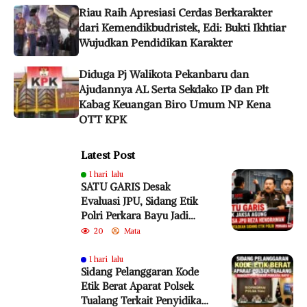
Riau Raih Apresiasi Cerdas Berkarakter
dari Kemendikbudristek, Edi: Bukti Ikhtiar
Wujudkan Pendidikan Karakter
Diduga Pj Walikota Pekanbaru dan
Ajudannya AL Serta Sekdako IP dan Plt
Kabag Keuangan Biro Umum NP Kena
OTT KPK
Latest Post
1 hari lalu
SATU GARIS Desak
Evaluasi JPU, Sidang Etik
Polri Perkara Bayu Jadi
Sorotan
20
Mata
1 hari lalu
Sidang Pelanggaran Kode
Etik Berat Aparat Polsek
Tualang Terkait Penyidikan