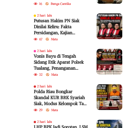
Perkara Bayu
16
Bunga Cantika
2 hari lalu
Putusan Hakim PN Siak
Dinilai Keliru: Fakta
Persidangan, Kajian
Akademik, dan SEMA No. 4
67
Mata
Tahun 2010 Diabaikan
2 hari lalu
Vonis Bayu di Tengah
Sidang Etik Aparat Polsek
Tualang, Penanganan
Perkara Kembali Jadi
32
Mata
Sorotan
2 hari lalu
Polda Riau Bongkar
Skandal KUR BRK Syariah
Siak, Modus Kelompok Tani
Fiktif Diduga Rugikan
29
Mata
Negara Rp18,92 Miliar
2 hari lalu
LHP BPK Jadi Sorotan, LSM