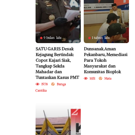
9 bulan lalu
1 tahun lalu
SATU GARIS Desak
Dunsanak.Aman
Kejagung Bertindak:
Pekanbaru, Memediasi
Copot Kajari Siak,
Para Tokoh
Tangkap Sekda
Masyarakat dan
Mahadar dan
Komunitas Bioplok
Tuntaskan Kasus PMT
1651
Mata
1978
Bunga
Cantika
2