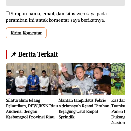
Simpan nama, email, dan situs web saya pada
peramban ini untuk komentar saya berikutnya.
📌 Berita Terkait
Silaturahmi Jelang
Mantan Jampidsus Febrie
Kasdam K
Pelantikan, DPW JKSN Riau
Adriansyah Resmi Ditahan,
Tuanku Ta
Audiensi dengan
Kejagung Usut Empat
Panen Raya
Kesbangpol Provinsi Riau
Sprindik
Dukung Ke
Nasional