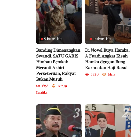
9 bulan lalu
1 tahun lalu
Banding Dimenangkan
Di Novel Buya Hamka,
Swandi, SATU GARIS
A Fuadi Angkat Kisah
Himbau Pemkab
Hamka dengan Bung
Meranti Akhiri
Karno dan Haji Rasul
Perseteruan, Rakyat
3330
Mata
Bukan Musuh
1953
Bunga
Cantika
3
2