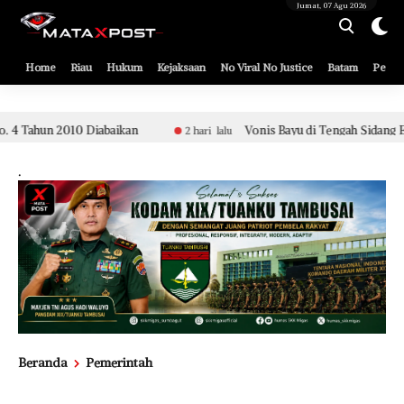
[gnpub_google_news_follow]
Jumat, 07 Agu 2026
Home
Riau
Hukum
Kejaksaan
No Viral No Justice
Batam
Pemko
Vonis Bayu di Tengah Sidang Etik Aparat Polsek Tualang,
2 hari lalu
.
Beranda
Pemerintah