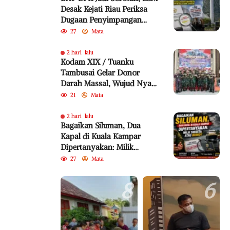
Desak Kejati Riau Periksa
Dugaan Penyimpangan
Program Bedelau BRK
27
Mata
Syariah
2 hari lalu
Kodam XIX / Tuanku
Tambusai Gelar Donor
Darah Massal, Wujud Nyata
Pengabdian untuk
21
Mata
Kemanusiaan
2 hari lalu
Bagaikan Siluman, Dua
Kapal di Kuala Kampar
Dipertanyakan: Milik
Swasta atau BUMD?
27
Mata
8
6