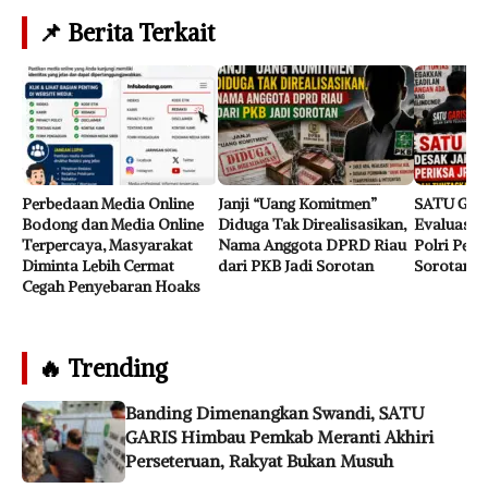
📌 Berita Terkait
Perbedaan Media Online
Janji “Uang Komitmen”
SATU GAR
Bodong dan Media Online
Diduga Tak Direalisasikan,
Evaluasi J
Terpercaya, Masyarakat
Nama Anggota DPRD Riau
Polri Perk
Diminta Lebih Cermat
dari PKB Jadi Sorotan
Sorotan
Cegah Penyebaran Hoaks
🔥 Trending
Banding Dimenangkan Swandi, SATU
GARIS Himbau Pemkab Meranti Akhiri
Perseteruan, Rakyat Bukan Musuh