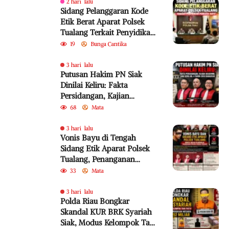
2 hari lalu
Sidang Pelanggaran Kode
Etik Berat Aparat Polsek
Tualang Terkait Penyidikan
Perkara Bayu
19
Bunga Cantika
3 hari lalu
Putusan Hakim PN Siak
Dinilai Keliru: Fakta
Persidangan, Kajian
Akademik, dan SEMA No. 4
68
Mata
Tahun 2010 Diabaikan
3 hari lalu
Vonis Bayu di Tengah
Sidang Etik Aparat Polsek
Tualang, Penanganan
Perkara Kembali Jadi
33
Mata
Sorotan
3 hari lalu
Polda Riau Bongkar
Skandal KUR BRK Syariah
Siak, Modus Kelompok Tani