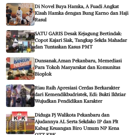
Di Novel Buya Hamka, A Fuadi Angkat
Kisah Hamka dengan Bung Karno dan Haji
Rasul
SATU GARIS Desak Kejagung Bertindak:
Copot Kajari Siak, Tangkap Sekda Mahadar
dan Tuntaskan Kasus PMT
Dunsanak.Aman Pekanbaru, Memediasi
Para Tokoh Masyarakat dan Komunitas
Bioplok
Riau Raih Apresiasi Cerdas Berkarakter
dari Kemendikbudristek, Edi: Bukti Ikhtiar
Wujudkan Pendidikan Karakter
Diduga Pj Walikota Pekanbaru dan
Ajudannya AL Serta Sekdako IP dan Plt
Kabag Keuangan Biro Umum NP Kena
OTT KPK