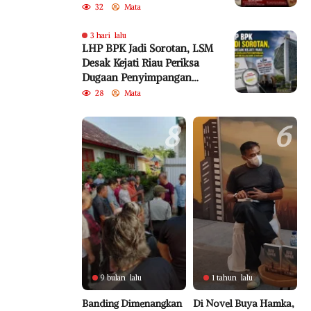
Fiktif Diduga Rugikan
32
Mata
Negara Rp18,92 Miliar
3 hari lalu
LHP BPK Jadi Sorotan, LSM
Desak Kejati Riau Periksa
Dugaan Penyimpangan
Program Bedelau BRK
28
Mata
Syariah
8
6
9 bulan lalu
1 tahun lalu
Banding Dimenangkan
Di Novel Buya Hamka,