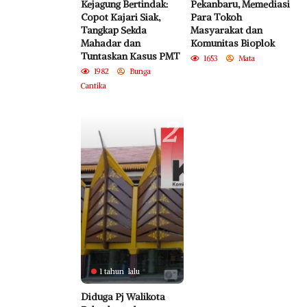
Kejagung Bertindak:
Pekanbaru, Memediasi
Copot Kajari Siak,
Para Tokoh
Tangkap Sekda
Masyarakat dan
Mahadar dan
Komunitas Bioplok
Tuntaskan Kasus PMT
1653
Mata
1982
Bunga
Cantika
2
1 tahun lalu
Diduga Pj Walikota