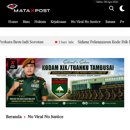
[gnpub_google_news_follow]
Sabtu, 08 Agu 2026
Home
Riau
Hukum
Kejaksaan
No Viral No Justice
Batam
Pemko
Sidang Pelanggaran Kode Etik Berat Aparat Polsek Tualang T
2 hari lalu
.
Beranda
No Viral No Justice