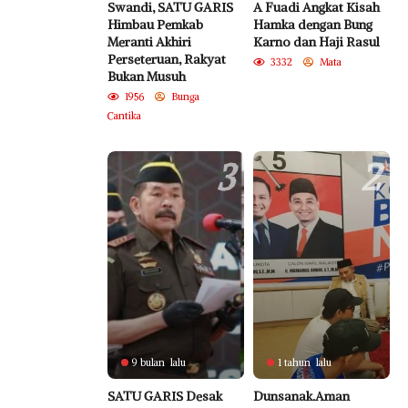
Swandi, SATU GARIS
A Fuadi Angkat Kisah
Himbau Pemkab
Hamka dengan Bung
Meranti Akhiri
Karno dan Haji Rasul
Perseteruan, Rakyat
3332
Mata
Bukan Musuh
1956
Bunga
Cantika
3
2
9 bulan lalu
1 tahun lalu
SATU GARIS Desak
Dunsanak.Aman