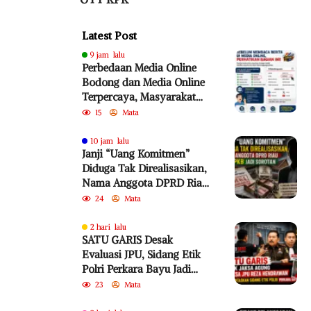
Latest Post
9 jam lalu
Perbedaan Media Online
Bodong dan Media Online
Terpercaya, Masyarakat
Diminta Lebih Cermat
15
Mata
Cegah Penyebaran Hoaks
10 jam lalu
Janji “Uang Komitmen”
Diduga Tak Direalisasikan,
Nama Anggota DPRD Riau
dari PKB Jadi Sorotan
24
Mata
2 hari lalu
SATU GARIS Desak
Evaluasi JPU, Sidang Etik
Polri Perkara Bayu Jadi
Sorotan
23
Mata