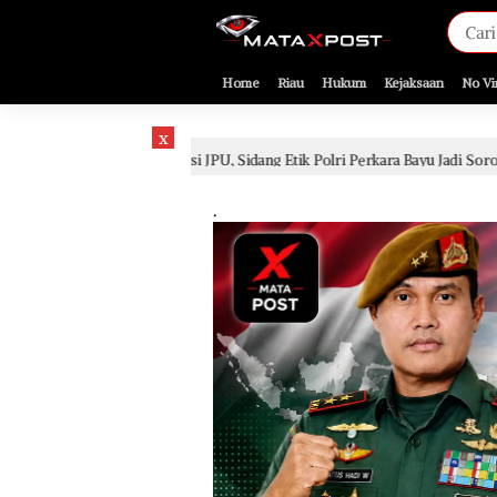
[gnpub_google_news_follow]
Home
Riau
Hukum
Kejaksaan
No Vi
x
uasi JPU, Sidang Etik Polri Perkara Bayu Jadi Sorotan
S
2 hari lalu
.