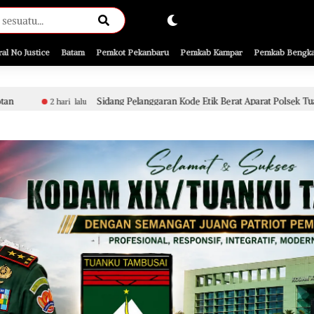
ral No Justice
Batam
Pemkot Pekanbaru
Pemkab Kampar
Pemkab Bengka
idang Pelanggaran Kode Etik Berat Aparat Polsek Tualang Terkait Penyidikan