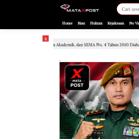
[gnpub_google_news_follow]
Home
Riau
Hukum
Kejaksaan
No Vi
x
n, Kajian Akademik, dan SEMA No. 4 Tahun 2010 Diabaikan
1 hari lalu
.