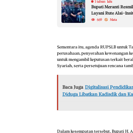
1 tahun lalu
Bupati Meranti Resm
Layani Rute Alai–In
669
Mata
Sementara itu, agenda RUPSLB untuk T
perusahaan, penyerahan kewenangan ke
untuk mengambil keputusan terkait be
Syariah, serta persetujuan rencana ta
Baca Juga
Digitalisasi Pendidik
Diduga Libatkan Kadisdik dan K
Dalam kesempatan tersebut, Bupati H.