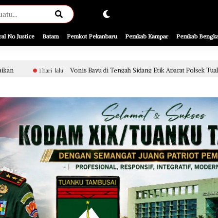
ral No Justice
Batam
Pemkot Pekanbaru
Pemkab Kampar
Pemkab Bengka
Vonis Bayu di Tengah Sidang Etik Aparat Polsek Tualang, Penanganan Perkar