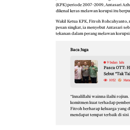
(KPK) periode 2007–2009, Antasari Azha
dikenal keras melawan korupsi itu berpul
Wakil Ketua KPK, Fitroh Rohcahyanto,
pesan singkat, ia menyebut Antasari se
tekanan dalam perang melawan korupsi
Baca Juga
9 bulan lalu
Pasca OTT: Hi
Sebut “Tak T
1052
Mat
“Innalillahi wainna ilaihi rojiu
komitmen kuat terhadap pembera
Fitroh berharap keluarga yang 
mendapat tempat terbaik di sisi