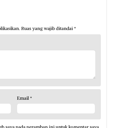
likasikan.
Ruas yang wajib ditandai
*
Email
*
eb saya pada peramban ini untuk komentar saya