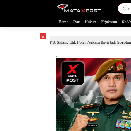
[gnpub_google_news_follow]
Home
Riau
Hukum
Kejaksaan
No Vi
x
si JPU, Sidang Etik Polri Perkara Bayu Jadi Sorotan
Sid
2 hari lalu
.