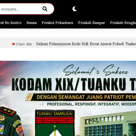
ral No Justice
Batam
Pemkot Pekanbaru
Pemkab Kampar
Pemkab Bengka
ang Pelanggaran Kode Etik Berat Aparat Polsek Tualang Terkait Penyidikan P