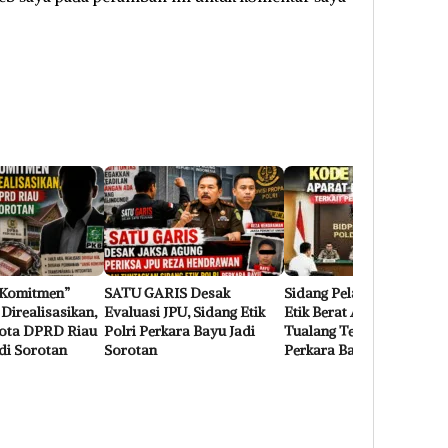
g Komitmen”
SATU GARIS Desak
Sidang Pelanggaran Kode
Direalisasikan,
Evaluasi JPU, Sidang Etik
Etik Berat Aparat Polsek
ota DPRD Riau
Polri Perkara Bayu Jadi
Tualang Terkait Penyidik
di Sorotan
Sorotan
Perkara Bayu