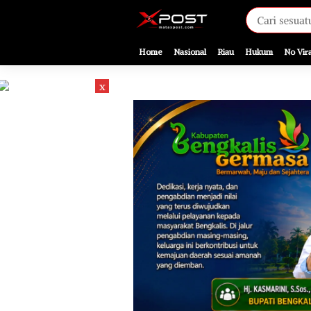
[gnpub_google_news_follow]
Home
Nasional
Riau
Hukum
No Vira
x