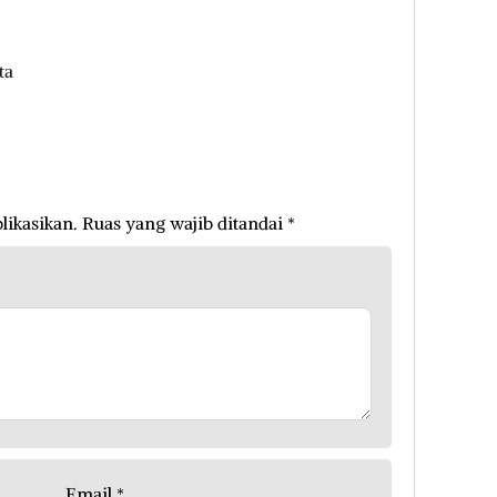
ta
likasikan.
Ruas yang wajib ditandai
*
Email
*