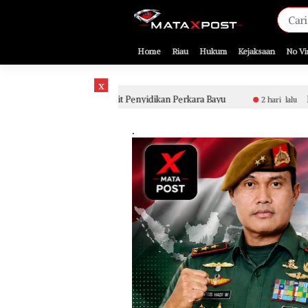
[gnpub_google_news_follow]
Home
Riau
Hukum
Kejaksaan
No Vi
x
erkait Penyidikan Perkara Bayu
Putusan Hakim PN Siak Di
2 hari lalu
.