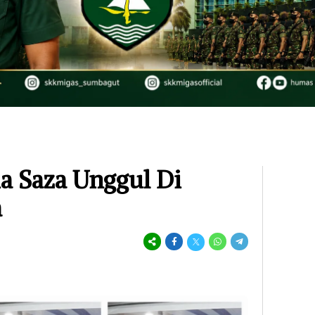
a Saza Unggul Di
a