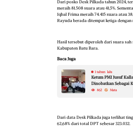
Dari posko Desk Pilkada tahun 2024, ter
meraih 81.508 suara atau 41,5%. Sement
Iqbal Frima meraih 74.415 suara atau 3
Rayuda berada ditempat ketiga dengan 
Hasil tersebut diperoleh dari suara sah
Kabupaten Batu Bara.
Baca Juga
1 tahun lalu
Ketum PMI Jusuf Kalla
Dinobatkan Sebagai K
862
Mata
Dari data Desk Pilkada juga terlihat tin
62,68% dari total DPT sebesar 323.032.