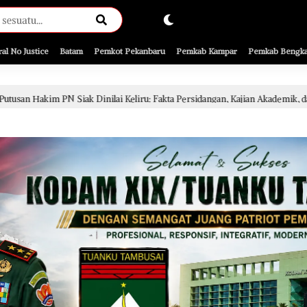
ral No Justice
Batam
Pemkot Pekanbaru
Pemkab Kampar
Pemkab Bengka
nilai Keliru: Fakta Persidangan, Kajian Akademik, dan SEMA No. 4 Tahun 2