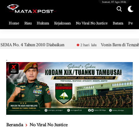
[gnpub_google_news_follow]
Jumat, 07 Agu 2026
Home
Riau
Hukum
Kejaksaan
No Viral No Justice
Batam
Pemko
 Diabaikan
Vonis Bayu di Tengah Sidang Etik Aparat Pols
2 hari lalu
.
Beranda
No Viral No Justice