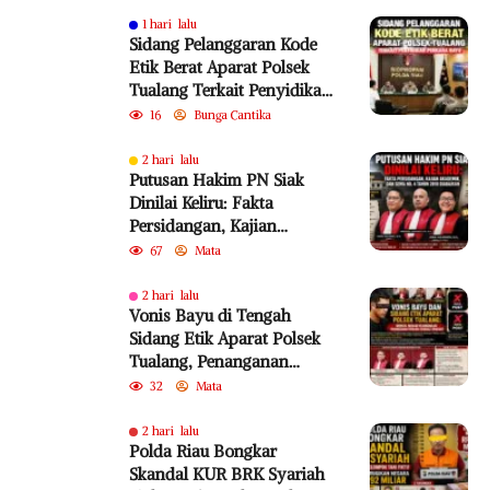
1 hari lalu
Sidang Pelanggaran Kode
Etik Berat Aparat Polsek
Tualang Terkait Penyidikan
Perkara Bayu
16
Bunga Cantika
2 hari lalu
Putusan Hakim PN Siak
Dinilai Keliru: Fakta
Persidangan, Kajian
Akademik, dan SEMA No. 4
67
Mata
Tahun 2010 Diabaikan
2 hari lalu
Vonis Bayu di Tengah
Sidang Etik Aparat Polsek
Tualang, Penanganan
Perkara Kembali Jadi
32
Mata
Sorotan
2 hari lalu
Polda Riau Bongkar
Skandal KUR BRK Syariah