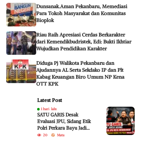
Dunsanak.Aman Pekanbaru, Memediasi
Para Tokoh Masyarakat dan Komunitas
Bioplok
Riau Raih Apresiasi Cerdas Berkarakter
dari Kemendikbudristek, Edi: Bukti Ikhtiar
Wujudkan Pendidikan Karakter
Diduga Pj Walikota Pekanbaru dan
Ajudannya AL Serta Sekdako IP dan Plt
Kabag Keuangan Biro Umum NP Kena
OTT KPK
Latest Post
1 hari lalu
SATU GARIS Desak
Evaluasi JPU, Sidang Etik
Polri Perkara Bayu Jadi
Sorotan
20
Mata