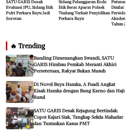
SATU GARIS Desak
Sidang Pelanggaran Kode
Putusan H
Evaluasi JPU, Sidang Etik
Etik Berat Aparat Polsek
Dinilai Kel
Polri Perkara Bayu Jadi
Tualang Terkait Penyidikan
Persidanga
Sorotan
Perkara Bayu
Akademik,
Tahun 201
🔥 Trending
Banding Dimenangkan Swandi, SATU
GARIS Himbau Pemkab Meranti Akhiri
Perseteruan, Rakyat Bukan Musuh
Di Novel Buya Hamka, A Fuadi Angkat
Kisah Hamka dengan Bung Karno dan Haji
Rasul
SATU GARIS Desak Kejagung Bertindak:
Copot Kajari Siak, Tangkap Sekda Mahadar
dan Tuntaskan Kasus PMT