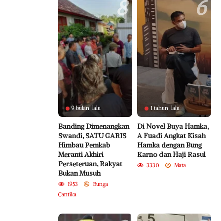
8
6
9 bulan lalu
1 tahun lalu
Banding Dimenangkan
Di Novel Buya Hamka,
Swandi, SATU GARIS
A Fuadi Angkat Kisah
Himbau Pemkab
Hamka dengan Bung
Meranti Akhiri
Karno dan Haji Rasul
Perseteruan, Rakyat
3330
Mata
Bukan Musuh
1953
Bunga
Cantika