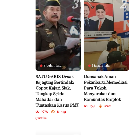
3
2
9 bulan lalu
1 tahun lalu
SATU GARIS Desak
Dunsanak.Aman
Kejagung Bertindak:
Pekanbaru, Memediasi
Copot Kajari Siak,
Para Tokoh
Tangkap Sekda
Masyarakat dan
Mahadar dan
Komunitas Bioplok
Tuntaskan Kasus PMT
1651
Mata
1978
Bunga
Cantika