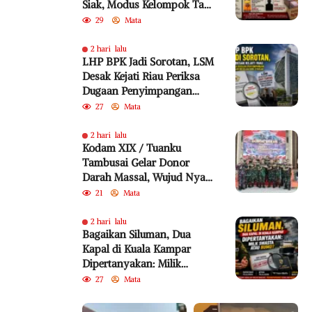
Siak, Modus Kelompok Tani
Fiktif Diduga Rugikan
29
Mata
Negara Rp18,92 Miliar
2 hari lalu
LHP BPK Jadi Sorotan, LSM
Desak Kejati Riau Periksa
Dugaan Penyimpangan
Program Bedelau BRK
27
Mata
Syariah
2 hari lalu
Kodam XIX / Tuanku
Tambusai Gelar Donor
Darah Massal, Wujud Nyata
Pengabdian untuk
21
Mata
Kemanusiaan
2 hari lalu
Bagaikan Siluman, Dua
Kapal di Kuala Kampar
Dipertanyakan: Milik
Swasta atau BUMD?
27
Mata