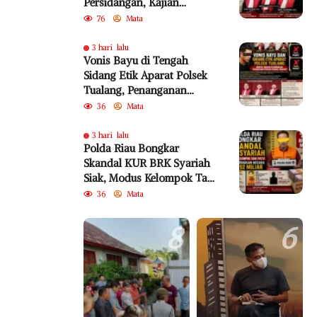
Persidangan, Kajian
Akademik, dan SEMA No. 4
76
Mata
Tahun 2010 Diabaikan
3 hari lalu
Vonis Bayu di Tengah
Sidang Etik Aparat Polsek
Tualang, Penanganan
Perkara Kembali Jadi
36
Mata
Sorotan
3 hari lalu
Polda Riau Bongkar
Skandal KUR BRK Syariah
Siak, Modus Kelompok Tani
Fiktif Diduga Rugikan
36
Mata
Negara Rp18,92 Miliar
8
6