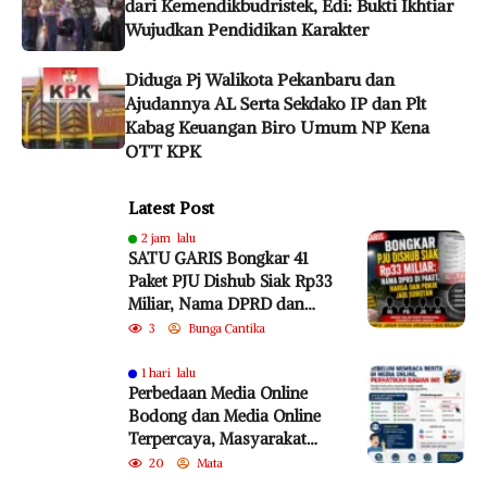
dari Kemendikbudristek, Edi: Bukti Ikhtiar
Wujudkan Pendidikan Karakter
Diduga Pj Walikota Pekanbaru dan
Ajudannya AL Serta Sekdako IP dan Plt
Kabag Keuangan Biro Umum NP Kena
OTT KPK
Latest Post
2 jam lalu
SATU GARIS Bongkar 41
Paket PJU Dishub Siak Rp33
Miliar, Nama DPRD dan
Harga Satuan
3
Bunga Cantika
Dipertanyakan
1 hari lalu
Perbedaan Media Online
Bodong dan Media Online
Terpercaya, Masyarakat
Diminta Lebih Cermat
20
Mata
Cegah Penyebaran Hoaks