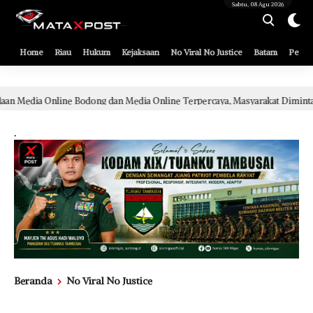
[gnpub_google_news_follow]
Sabtu, 08 Agu 2026
Home
Riau
Hukum
Kejaksaan
No Viral No Justice
Batam
Pemko
Media Online Terpercaya, Masyarakat Diminta Lebih Cermat Cegah Penyeba
.
Beranda
No Viral No Justice