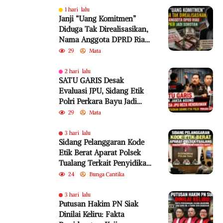
1 hari lalu
Janji “Uang Komitmen”
Diduga Tak Direalisasikan,
Nama Anggota DPRD Riau
dari PKB Jadi Sorotan
29
Mata
2 hari lalu
SATU GARIS Desak
Evaluasi JPU, Sidang Etik
Polri Perkara Bayu Jadi
Sorotan
29
Mata
3 hari lalu
Sidang Pelanggaran Kode
Etik Berat Aparat Polsek
Tualang Terkait Penyidikan
Perkara Bayu
24
Bunga Cantika
3 hari lalu
Putusan Hakim PN Siak
Dinilai Keliru: Fakta