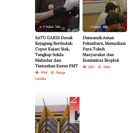
9 bulan lalu
1 tahun lalu
SATU GARIS Desak
Dunsanak.Aman
Kejagung Bertindak:
Pekanbaru, Memediasi
Copot Kajari Siak,
Para Tokoh
Tangkap Sekda
Masyarakat dan
Mahadar dan
Komunitas Bioplok
Tuntaskan Kasus PMT
1653
Mata
1984
Bunga
Cantika
2