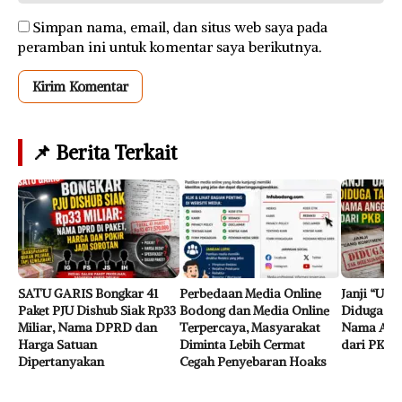
Simpan nama, email, dan situs web saya pada
peramban ini untuk komentar saya berikutnya.
📌 Berita Terkait
SATU GARIS Bongkar 41
Perbedaan Media Online
Janji “Ua
Paket PJU Dishub Siak Rp33
Bodong dan Media Online
Diduga Tak
Miliar, Nama DPRD dan
Terpercaya, Masyarakat
Nama Ang
Harga Satuan
Diminta Lebih Cermat
dari PKB 
Dipertanyakan
Cegah Penyebaran Hoaks