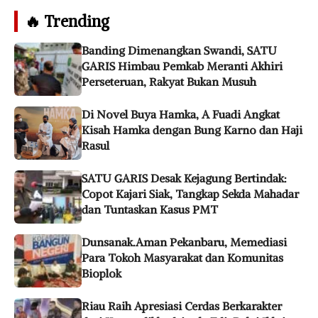
🔥 Trending
Banding Dimenangkan Swandi, SATU
GARIS Himbau Pemkab Meranti Akhiri
Perseteruan, Rakyat Bukan Musuh
Di Novel Buya Hamka, A Fuadi Angkat
Kisah Hamka dengan Bung Karno dan Haji
Rasul
SATU GARIS Desak Kejagung Bertindak:
Copot Kajari Siak, Tangkap Sekda Mahadar
dan Tuntaskan Kasus PMT
Dunsanak.Aman Pekanbaru, Memediasi
Para Tokoh Masyarakat dan Komunitas
Bioplok
Riau Raih Apresiasi Cerdas Berkarakter