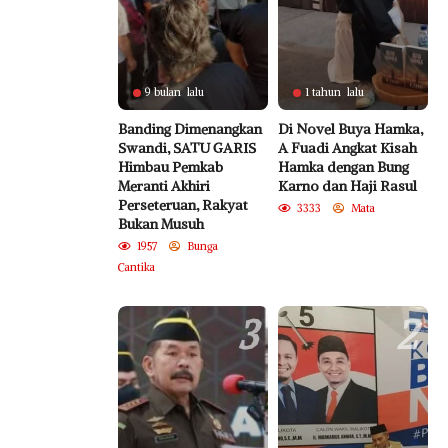
9 bulan lalu
1 tahun lalu
Banding Dimenangkan
Di Novel Buya Hamka,
Swandi, SATU GARIS
A Fuadi Angkat Kisah
Himbau Pemkab
Hamka dengan Bung
Meranti Akhiri
Karno dan Haji Rasul
Perseteruan, Rakyat
3333
Mata
Bukan Musuh
1957
Bunga
Cantika
3
2