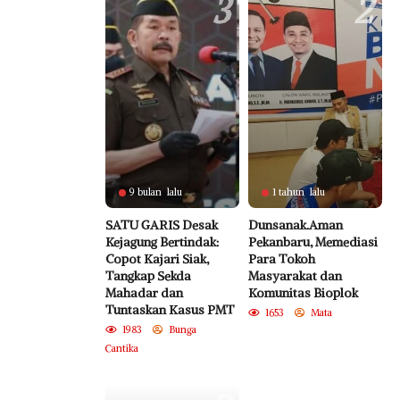
3
2
9 bulan lalu
1 tahun lalu
SATU GARIS Desak
Dunsanak.Aman
Kejagung Bertindak:
Pekanbaru, Memediasi
Copot Kajari Siak,
Para Tokoh
Tangkap Sekda
Masyarakat dan
Mahadar dan
Komunitas Bioplok
Tuntaskan Kasus PMT
1653
Mata
1983
Bunga
Cantika