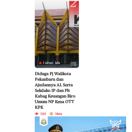
2
1 tahun lalu
Diduga Pj Walikota
Pekanbaru dan
Ajudannya AL Serta
Sekdako IP dan Plt
Kabag Keuangan Biro
Umum NP Kena OTT
KPK
1110
Mata