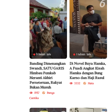
8
6
9 bulan lalu
1 tahun lalu
Banding Dimenangkan
Di Novel Buya Hamka,
Swandi, SATU GARIS
A Fuadi Angkat Kisah
Himbau Pemkab
Hamka dengan Bung
Meranti Akhiri
Karno dan Haji Rasul
Perseteruan, Rakyat
3332
Mata
Bukan Musuh
1957
Bunga
Cantika