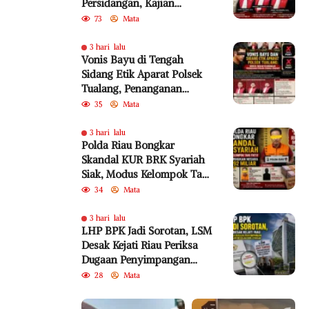
Persidangan, Kajian
Akademik, dan SEMA No. 4
73
Mata
Tahun 2010 Diabaikan
3 hari lalu
Vonis Bayu di Tengah
Sidang Etik Aparat Polsek
Tualang, Penanganan
Perkara Kembali Jadi
35
Mata
Sorotan
3 hari lalu
Polda Riau Bongkar
Skandal KUR BRK Syariah
Siak, Modus Kelompok Tani
Fiktif Diduga Rugikan
34
Mata
Negara Rp18,92 Miliar
3 hari lalu
LHP BPK Jadi Sorotan, LSM
Desak Kejati Riau Periksa
Dugaan Penyimpangan
Program Bedelau BRK
28
Mata
Syariah