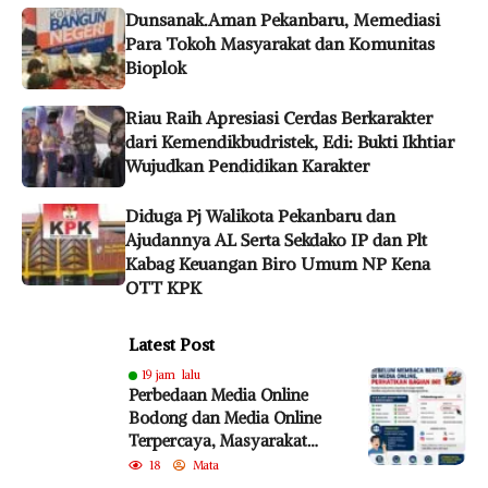
Dunsanak.Aman Pekanbaru, Memediasi
Para Tokoh Masyarakat dan Komunitas
Bioplok
Riau Raih Apresiasi Cerdas Berkarakter
dari Kemendikbudristek, Edi: Bukti Ikhtiar
Wujudkan Pendidikan Karakter
Diduga Pj Walikota Pekanbaru dan
Ajudannya AL Serta Sekdako IP dan Plt
Kabag Keuangan Biro Umum NP Kena
OTT KPK
Latest Post
19 jam lalu
Perbedaan Media Online
Bodong dan Media Online
Terpercaya, Masyarakat
Diminta Lebih Cermat
18
Mata
Cegah Penyebaran Hoaks