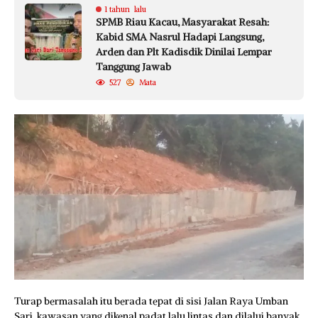
1 tahun lalu
SPMB Riau Kacau, Masyarakat Resah:
Kabid SMA Nasrul Hadapi Langsung,
Arden dan Plt Kadisdik Dinilai Lempar
Tanggung Jawab
527
Mata
Turap bermasalah itu berada tepat di sisi Jalan Raya Umban
Sari, kawasan yang dikenal padat lalu lintas dan dilalui banyak