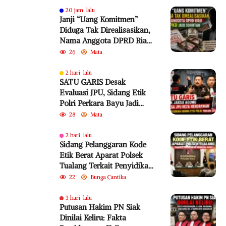
20 jam lalu
Janji “Uang Komitmen”
Diduga Tak Direalisasikan,
Nama Anggota DPRD Riau
dari PKB Jadi Sorotan
26
Mata
2 hari lalu
SATU GARIS Desak
Evaluasi JPU, Sidang Etik
Polri Perkara Bayu Jadi
Sorotan
28
Mata
2 hari lalu
Sidang Pelanggaran Kode
Etik Berat Aparat Polsek
Tualang Terkait Penyidikan
Perkara Bayu
22
Bunga Cantika
3 hari lalu
Putusan Hakim PN Siak
Dinilai Keliru: Fakta