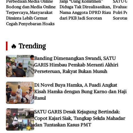
Perbedaan Media Online
Janji “Uang Komitmen”
SATU GAR
Bodong dan Media Online
Diduga Tak Direalisasikan,
Evaluasi J
Terpercaya, Masyarakat
Nama Anggota DPRD Riau
Polri Perk
Diminta Lebih Cermat
dari PKB Jadi Sorotan
Sorotan
Cegah Penyebaran Hoaks
🔥 Trending
Banding Dimenangkan Swandi, SATU
GARIS Himbau Pemkab Meranti Akhiri
Perseteruan, Rakyat Bukan Musuh
Di Novel Buya Hamka, A Fuadi Angkat
Kisah Hamka dengan Bung Karno dan Haji
Rasul
SATU GARIS Desak Kejagung Bertindak:
Copot Kajari Siak, Tangkap Sekda Mahadar
dan Tuntaskan Kasus PMT