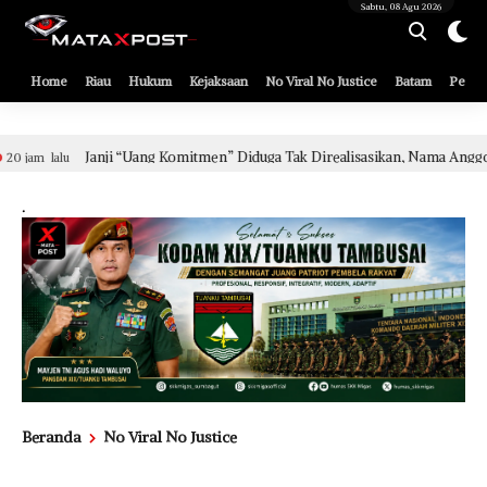
[gnpub_google_news_follow]
Sabtu, 08 Agu 2026
Home
Riau
Hukum
Kejaksaan
No Viral No Justice
Batam
Pemko
en” Diduga Tak Direalisasikan, Nama Anggota DPRD Riau dari PKB Jadi Sor
.
Beranda
No Viral No Justice