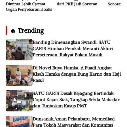
Diminta Lebih Cermat
dari PKB Jadi Sorotan
Sorotan
Cegah Penyebaran Hoaks
🔥 Trending
Banding Dimenangkan Swandi, SATU
GARIS Himbau Pemkab Meranti Akhiri
Perseteruan, Rakyat Bukan Musuh
Di Novel Buya Hamka, A Fuadi Angkat
Kisah Hamka dengan Bung Karno dan Haji
Rasul
SATU GARIS Desak Kejagung Bertindak:
Copot Kajari Siak, Tangkap Sekda Mahadar
dan Tuntaskan Kasus PMT
Dunsanak.Aman Pekanbaru, Memediasi
Para Tokoh Masyarakat dan Komunitas