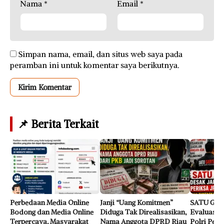
Nama
*
Email
*
Simpan nama, email, dan situs web saya pada
peramban ini untuk komentar saya berikutnya.
📌 Berita Terkait
Perbedaan Media Online
Janji “Uang Komitmen”
SATU GAR
Bodong dan Media Online
Diduga Tak Direalisasikan,
Evaluasi J
Terpercaya, Masyarakat
Nama Anggota DPRD Riau
Polri Perk