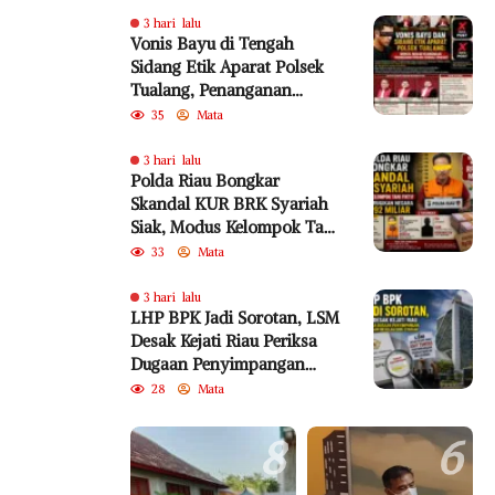
3 hari lalu
Vonis Bayu di Tengah
Sidang Etik Aparat Polsek
Tualang, Penanganan
Perkara Kembali Jadi
35
Mata
Sorotan
3 hari lalu
Polda Riau Bongkar
Skandal KUR BRK Syariah
Siak, Modus Kelompok Tani
Fiktif Diduga Rugikan
33
Mata
Negara Rp18,92 Miliar
3 hari lalu
LHP BPK Jadi Sorotan, LSM
Desak Kejati Riau Periksa
Dugaan Penyimpangan
Program Bedelau BRK
28
Mata
Syariah
8
6