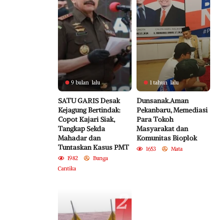
9 bulan lalu
1 tahun lalu
SATU GARIS Desak
Dunsanak.Aman
Kejagung Bertindak:
Pekanbaru, Memediasi
Copot Kajari Siak,
Para Tokoh
Tangkap Sekda
Masyarakat dan
Mahadar dan
Komunitas Bioplok
Tuntaskan Kasus PMT
1653
Mata
1982
Bunga
Cantika
2