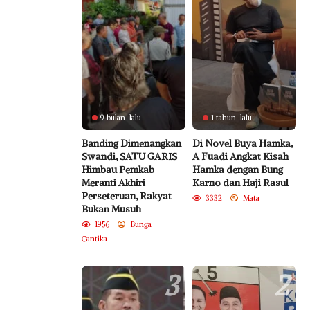
9 bulan lalu
1 tahun lalu
Banding Dimenangkan
Di Novel Buya Hamka,
Swandi, SATU GARIS
A Fuadi Angkat Kisah
Himbau Pemkab
Hamka dengan Bung
Meranti Akhiri
Karno dan Haji Rasul
Perseteruan, Rakyat
3332
Mata
Bukan Musuh
1956
Bunga
Cantika
3
2