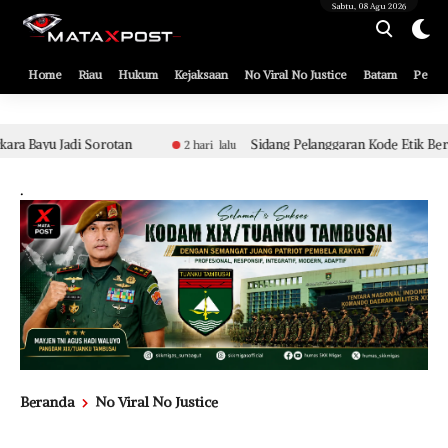
[gnpub_google_news_follow]
Sabtu, 08 Agu 2026
Home
Riau
Hukum
Kejaksaan
No Viral No Justice
Batam
Pemko
Sidang Pelanggaran Kode Etik Berat Aparat Polsek Tualang Terkait P
ari lalu
.
Beranda
No Viral No Justice