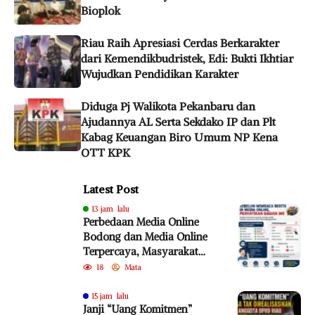
Bioplok
Riau Raih Apresiasi Cerdas Berkarakter
dari Kemendikbudristek, Edi: Bukti Ikhtiar
Wujudkan Pendidikan Karakter
Diduga Pj Walikota Pekanbaru dan
Ajudannya AL Serta Sekdako IP dan Plt
Kabag Keuangan Biro Umum NP Kena
OTT KPK
Latest Post
13 jam lalu
Perbedaan Media Online
Bodong dan Media Online
Terpercaya, Masyarakat
Diminta Lebih Cermat
18
Mata
Cegah Penyebaran Hoaks
15 jam lalu
Janji “Uang Komitmen”