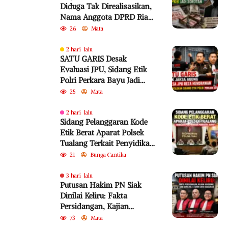
Diduga Tak Direalisasikan,
Nama Anggota DPRD Riau
dari PKB Jadi Sorotan
26
Mata
2 hari lalu
SATU GARIS Desak
Evaluasi JPU, Sidang Etik
Polri Perkara Bayu Jadi
Sorotan
25
Mata
2 hari lalu
Sidang Pelanggaran Kode
Etik Berat Aparat Polsek
Tualang Terkait Penyidikan
Perkara Bayu
21
Bunga Cantika
3 hari lalu
Putusan Hakim PN Siak
Dinilai Keliru: Fakta
Persidangan, Kajian
Akademik, dan SEMA No. 4
73
Mata
Tahun 2010 Diabaikan