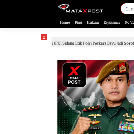
[gnpub_google_news_follow]
Home
Riau
Hukum
Kejaksaan
No Vi
x
uasi JPU, Sidang Etik Polri Perkara Bayu Jadi Sorotan
S
2 hari lalu
.