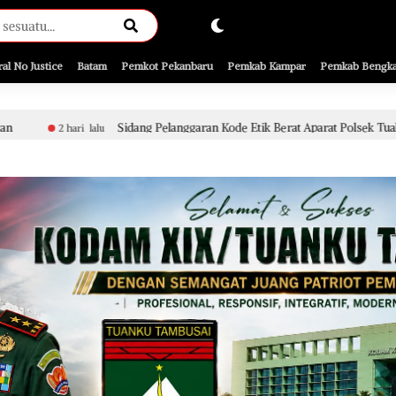
ral No Justice
Batam
Pemkot Pekanbaru
Pemkab Kampar
Pemkab Bengka
idang Pelanggaran Kode Etik Berat Aparat Polsek Tualang Terkait Penyidikan